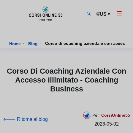
☰
🌐
▼
US
🔍
CorsiOnline55 - Pagina di inizio
›
›
Corso di coaching aziendale con accesso il
Home
Blog
Corso Di Coaching Aziendale Con
Accesso Illimitato - Coaching
Business
Per
CorsiOnline55
🡐 Ritorna al blog
2026-05-02