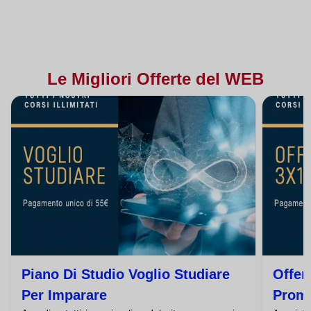
Le Migliori Offerte del WEB
Piano Di Studio Voglio Studiare
Offer
Per Imparare
Promo