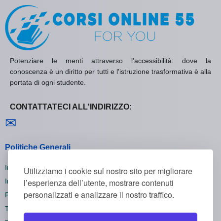
Potenziare le menti attraverso l'accessibilità: dove la
conoscenza è un diritto per tutti e l'istruzione trasformativa è alla
portata di ogni studente.
CONTATTATECI ALL'INDIRIZZO:
Contattaci
✉
Politiche Generali
Informativa sulla Privacy
Utilizziamo i cookie sul nostro sito per migliorare
Informativa sui Cookie
l’esperienza dell’utente, mostrare contenuti
personalizzati e analizzare il nostro traffico.
Politica di Rimborso
Termini e Condizioni