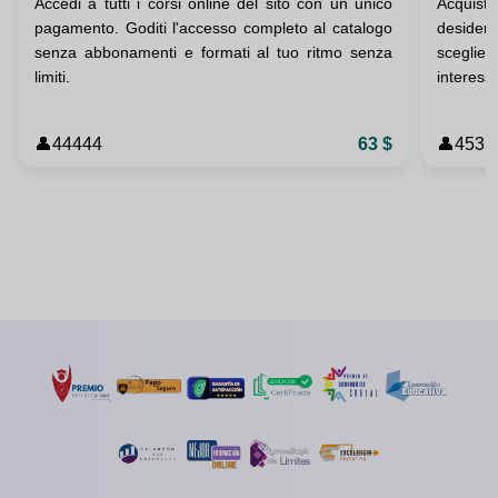
Accedi a tutti i corsi online del sito con un unico
Acquista
pagamento. Goditi l'accesso completo al catalogo
desider
senza abbonamenti e formati al tuo ritmo senza
sceglien
limiti.
interessi
👤
44444
63 $
👤
4535