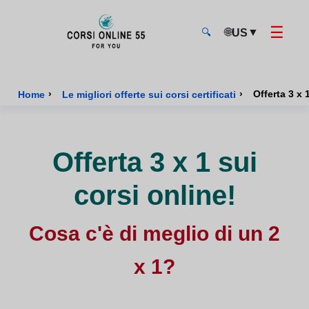
☰
🌐
▼
US
🔍
CorsiOnline55 - Pagina di inizio
›
›
Offerta 3 x 
Home
Le migliori offerte sui corsi certificati
Offerta 3 x 1 sui
corsi online!
Cosa c'è di meglio di un 2
x 1?