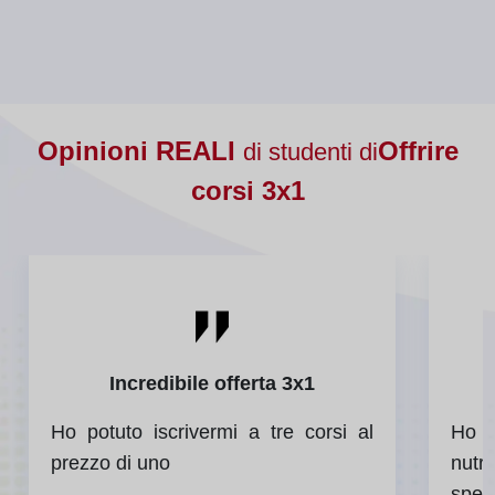
Opinioni REALI
Offrire
di studenti di
corsi 3x1
Incredibile offerta 3x1
Ho potuto iscrivermi a tre corsi al
Ho p
prezzo di uno
nut
spen