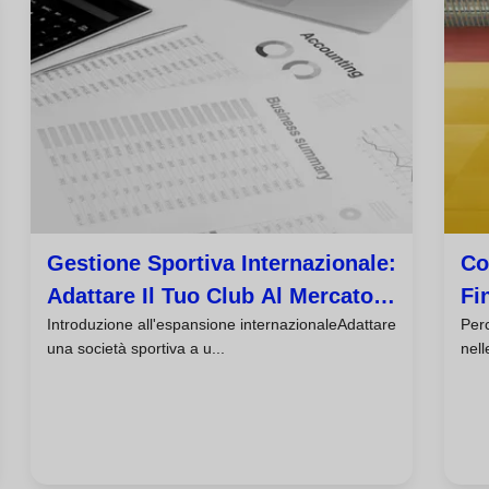
Gestione Sportiva Internazionale:
Co
Adattare Il Tuo Club Al Mercato
Fi
Introduzione all'espansione internazionaleAdattare
Per
Globale
Sp
una società sportiva a u...
nell
Or