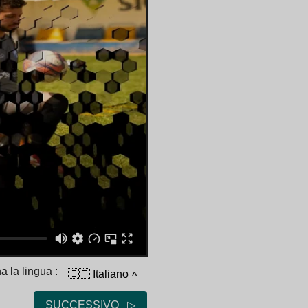
a la lingua :
🇮🇹 Italiano
˄
SUCCESSIVO ▷