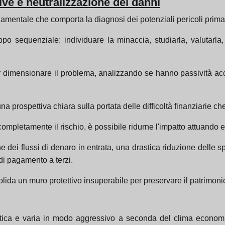
ive e neutralizzazione dei danni
damentale che comporta la diagnosi dei potenziali pericoli prima
po sequenziale: individuare la minaccia, studiarla, valutarla,
er dimensionare il problema, analizzando se hanno passività ac
 una prospettiva chiara sulla portata delle difficoltà finanziarie 
pletamente il rischio, è possibile ridurne l'impatto attuando ef
e dei flussi di denaro in entrata, una drastica riduzione delle
di pagamento a terzi.
solida un muro protettivo insuperabile per preservare il patrimon
tica e varia in modo aggressivo a seconda del clima economico