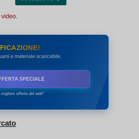
 video.
FICAZIONE!
esami e materiale scaricabile.
FFERTA SPECIALE
 migliore offerta del web*
rcato