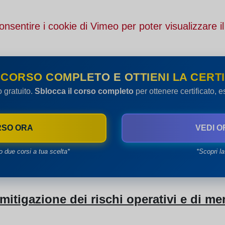
onsentire i cookie di Vimeo per poter visualizzare il
 CORSO COMPLETO E OTTIENI LA CERTI
o gratuito.
Sblocca il corso completo
per ottenere certificato, 
RSO ORA
VEDI O
o due corsi a tua scelta*
*Scopri la
mitigazione dei rischi operativi e di me