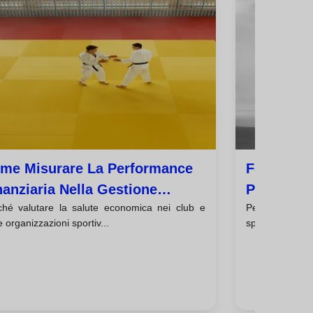
me Misurare La Performance
Formazion
nanziaria Nella Gestione
Professio
ché valutare la salute economica nei club e
Perché in
ortiva Della Tua
Sportiva: 
e organizzazioni sportiv...
specializzataL
ganizzazione
Certificaz