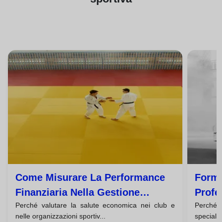
Come Misurare La Performance
Forma
Finanziaria Nella Gestione
Profe
Perché valutare la salute economica nei club e
Perch
Sportiva Della Tua
Sport
nelle organizzazioni sportiv...
speciali