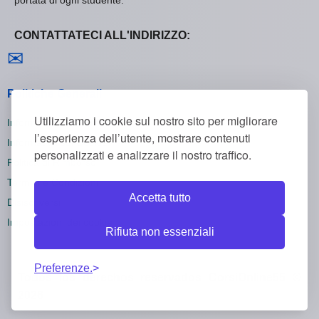
CONTATTATECI ALL'INDIRIZZO:
Contattaci
✉
Politiche Generali
Utilizziamo i cookie sul nostro sito per migliorare
Informativa sulla Privacy
l’esperienza dell’utente, mostrare contenuti
Informativa sui Cookie
personalizzati e analizzare il nostro traffico.
Politica di Rimborso
Termini e Condizioni
Accetta tutto
Disiscriversi
Impostazioni dei cookie
Rifiuta non essenziali
Preferenze.
Todos los derechos reservados CorsiOnline55 ©
2026