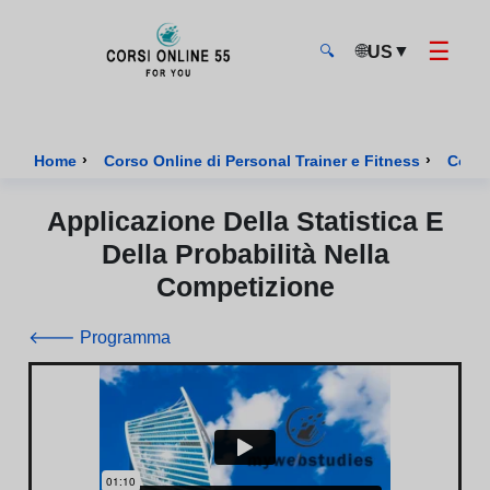
☰
🌐
▼
US
🔍
CorsiOnline55 - Pagina di inizio
›
›
Home
Corso Online di Personal Trainer e Fitness
Corso
Applicazione Della Statistica E
Della Probabilità Nella
Competizione
🡐 Programma