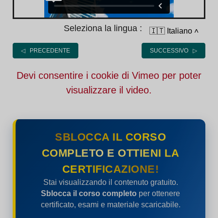
Seleziona la lingua :
🇮🇹 Italiano
˄
◁ PRECEDENTE
SUCCESSIVO ▷
Devi consentire i cookie di Vimeo per poter
visualizzare il video.
SBLOCCA IL CORSO
COMPLETO E OTTIENI LA
CERTIFICAZIONE!
Stai visualizzando il contenuto gratuito.
Sblocca il corso completo
per ottenere
certificato, esami e materiale scaricabile.