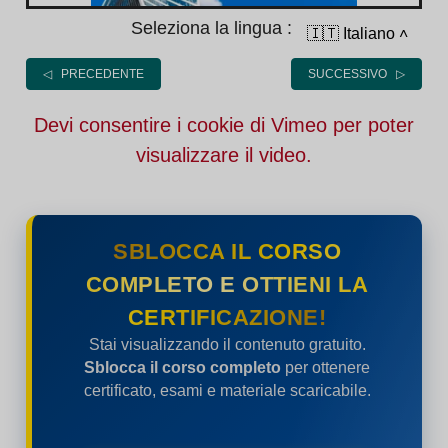
Seleziona la lingua :
🇮🇹 Italiano
˄
◁ PRECEDENTE
SUCCESSIVO ▷
Devi consentire i cookie di Vimeo per poter
visualizzare il video.
SBLOCCA IL CORSO
COMPLETO E OTTIENI LA
CERTIFICAZIONE!
Stai visualizzando il contenuto gratuito.
Sblocca il corso completo
per ottenere
certificato, esami e materiale scaricabile.