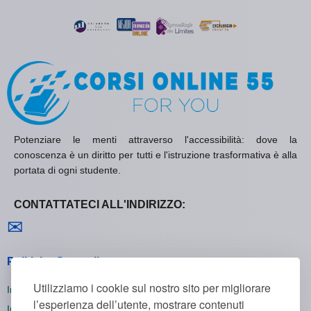
Potenziare le menti attraverso l'accessibilità: dove la
conoscenza è un diritto per tutti e l'istruzione trasformativa è alla
portata di ogni studente.
CONTATTATECI ALL'INDIRIZZO:
Contattaci
✉
Politiche Generali
Utilizziamo i cookie sul nostro sito per migliorare
Informativa sulla Privacy
l’esperienza dell’utente, mostrare contenuti
Informativa sui Cookie