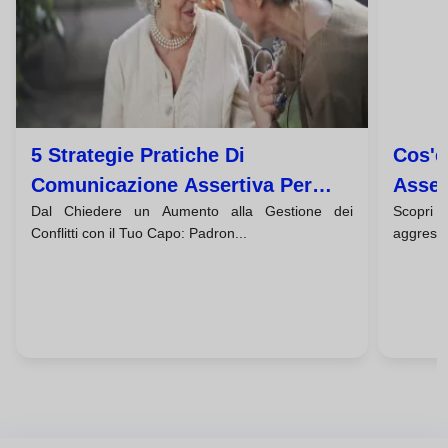
5 Strategie Pratiche Di
Cos'è
Comunicazione Assertiva Per
Asser
Dal Chiedere un Aumento alla Gestione dei
Scopri
Avere Successo Sul Lavoro
Comp
Conflitti con il Tuo Capo: Padron...
aggressi
Trasf