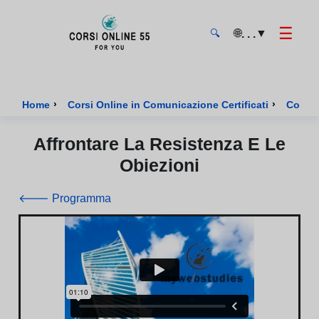
☰
🌐
▼
. . .
🔍
CorsiOnline55 - Pagina di inizio
›
›
Home
Corsi Online in Comunicazione Certificati
Corso 
Affrontare La Resistenza E Le
Obiezioni
🡐 Programma