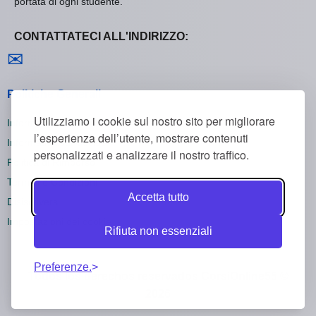
portata di ogni studente.
CONTATTATECI ALL'INDIRIZZO:
Contattaci
✉
Politiche Generali
Utilizziamo i cookie sul nostro sito per migliorare
Informativa sulla Privacy
l’esperienza dell’utente, mostrare contenuti
Informativa sui Cookie
personalizzati e analizzare il nostro traffico.
Politica di Rimborso
Termini e Condizioni
Accetta tutto
Disiscriversi
Impostazioni dei cookie
Rifiuta non essenziali
Preferenze.
Todos los derechos reservados CorsiOnline55 ©
2026