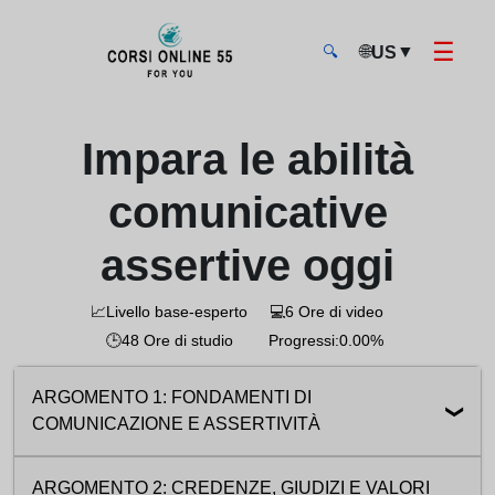
☰
🌐
▼
US
🔍
CorsiOnline55 - Pagina di inizio
Impara le abilità
comunicative
assertive oggi
📈
Livello base-esperto
💻
6 Ore di video
🕒
48 Ore di studio
Progressi:
0.00%
ARGOMENTO 1: FONDAMENTI DI
COMUNICAZIONE E ASSERTIVITÀ
1.1 Introduzione alla comunicazione affettiva
05:20
ARGOMENTO 2: CREDENZE, GIUDIZI E VALORI