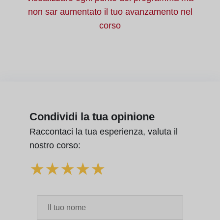
Test
non sar aumentato il tuo avanzamento nel
15.5 La trasformazione personale e la conoscenza di s
04:27
16.4 Il seminario di auto-registrazione delle convinzioni
03:38
corso
é
Test
Test
16.5 Il foglio di lavoro di coaching
03:56
Test
Condividi la tua opinione
Raccontaci la tua esperienza, valuta il
nostro corso:
★
★
★
★
★