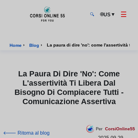
☰
🌐
▼
US
🔍
CorsiOnline55 - Pagina di inizio
›
›
La paura di dire 'no': come l'assertività ti
Home
Blog
La Paura Di Dire 'no': Come
L'assertività Ti Libera Dal
Bisogno Di Compiacere Tutti -
Comunicazione Assertiva
Per
CorsiOnline55
🡐 Ritorna al blog
2025-09-29