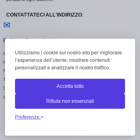
CONTATTATECI ALL'INDIRIZZO:
Contattaci
✉
Politiche Generali
Utilizziamo i cookie sul nostro sito per migliorare
Informativa sulla Privacy
l’esperienza dell’utente, mostrare contenuti
Informativa sui Cookie
personalizzati e analizzare il nostro traffico.
Politica di Rimborso
Termini e Condizioni
Accetta tutto
Disiscriversi
Impostazioni dei cookie
Rifiuta non essenziali
Preferenze.
Todos los derechos reservados CorsiOnline55 ©
2026