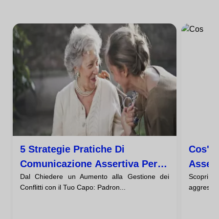
5 Strategie Pratiche Di
Cos'è
Comunicazione Assertiva Per
Assert
Dal Chiedere un Aumento alla Gestione dei
Scopri c
Avere Successo Sul Lavoro
Compe
Conflitti con il Tuo Capo: Padron...
aggressiv
Trasfo