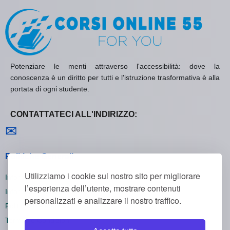
Potenziare le menti attraverso l'accessibilità: dove la
conoscenza è un diritto per tutti e l'istruzione trasformativa è alla
portata di ogni studente.
CONTATTATECI ALL'INDIRIZZO:
Contattaci
✉
Politiche Generali
Utilizziamo i cookie sul nostro sito per migliorare
Informativa sulla Privacy
l’esperienza dell’utente, mostrare contenuti
Informativa sui Cookie
personalizzati e analizzare il nostro traffico.
Politica di Rimborso
Termini e Condizioni