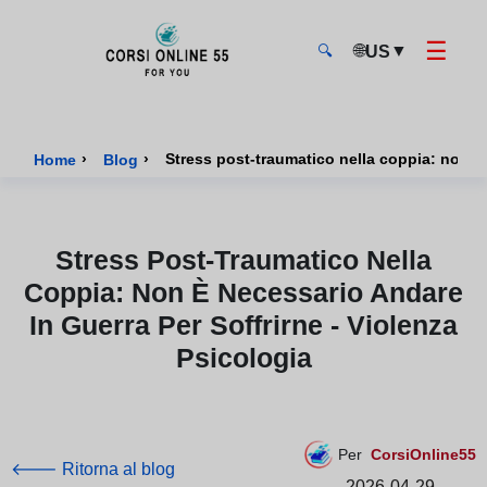
☰
🌐
▼
US
🔍
CorsiOnline55 - Pagina di inizio
›
›
Stress post-traumatico nella coppia: non è 
Home
Blog
Stress Post-Traumatico Nella
Coppia: Non È Necessario Andare
In Guerra Per Soffrirne - Violenza
Psicologia
Per
CorsiOnline55
🡐 Ritorna al blog
2026-04-29