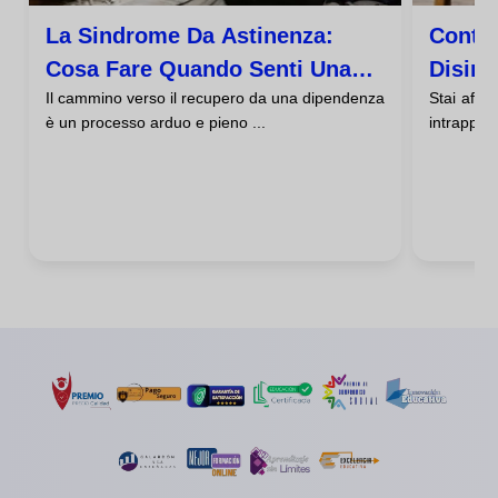
La Sindrome Da Astinenza:
Contat
Cosa Fare Quando Senti Una
Disint
Il cammino verso il recupero da una dipendenza
Stai affro
Voglia Disperata Di Tornare
è un processo arduo e pieno ...
intrappolat