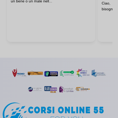
un bene o un male nell...
Ciao, car
bisogno di