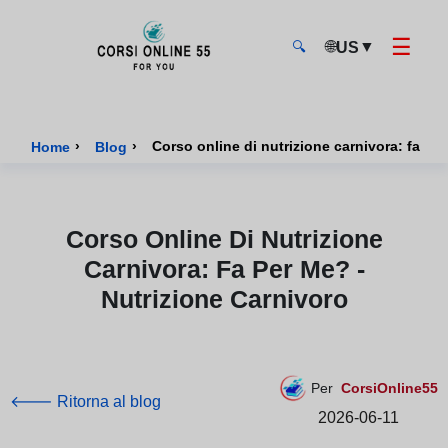
☰
🌐
▼
US
🔍
CorsiOnline55 - Pagina di inizio
›
›
Corso online di nutrizione carnivora: fa pe
Home
Blog
Corso Online Di Nutrizione
Carnivora: Fa Per Me? -
Nutrizione Carnivoro
Per
CorsiOnline55
🡐 Ritorna al blog
2026-06-11