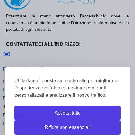
Potenziare le menti attraverso l'accessibilità: dove la
conoscenza è un diritto per tutti e l'istruzione trasformativa è alla
portata di ogni studente.
CONTATTATECI ALL'INDIRIZZO:
Contattaci
✉
Politiche Generali
Utilizziamo i cookie sul nostro sito per migliorare
Informativa sulla Privacy
l’esperienza dell’utente, mostrare contenuti
Informativa sui Cookie
personalizzati e analizzare il nostro traffico.
Politica di Rimborso
Termini e Condizioni
Accetta tutto
Disiscriversi
Impostazioni dei cookie
Rifiuta non essenziali