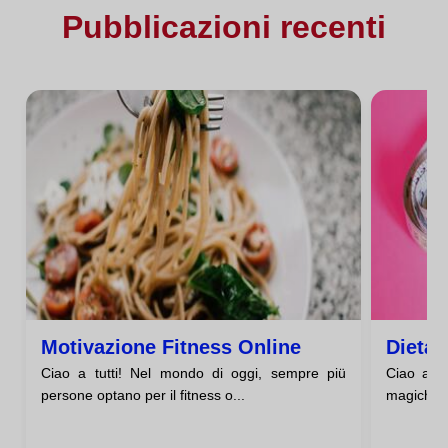
Pubblicazioni recenti
Motivazione Fitness Online
Dieta 
Ciao a tutti! Nel mondo di oggi, sempre piü
Ciao a tu
persone optano per il fitness o...
magiche p