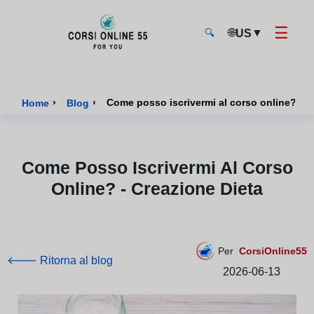
☰
🌐
▼
US
🔍
CorsiOnline55 - Pagina di inizio
›
›
Come posso iscrivermi al corso online? - c
Home
Blog
Come Posso Iscrivermi Al Corso
Online? - Creazione Dieta
Per
CorsiOnline55
🡐 Ritorna al blog
2026-06-13