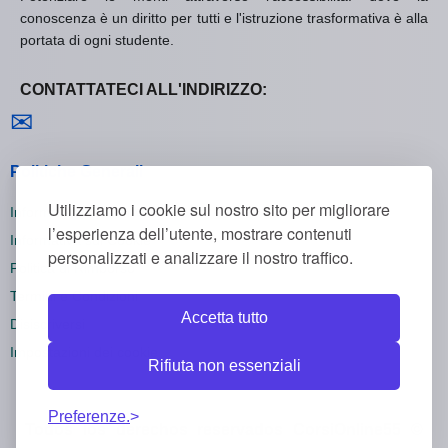
conoscenza è un diritto per tutti e l'istruzione trasformativa è alla
portata di ogni studente.
CONTATTATECI ALL'INDIRIZZO:
Contattaci
✉
Politiche Generali
Utilizziamo i cookie sul nostro sito per migliorare
Informativa sulla Privacy
l’esperienza dell’utente, mostrare contenuti
Informativa sui Cookie
personalizzati e analizzare il nostro traffico.
Politica di Rimborso
Termini e Condizioni
Accetta tutto
Disiscriversi
Impostazioni dei cookie
Rifiuta non essenziali
Preferenze.
Todos los derechos reservados CorsiOnline55 ©