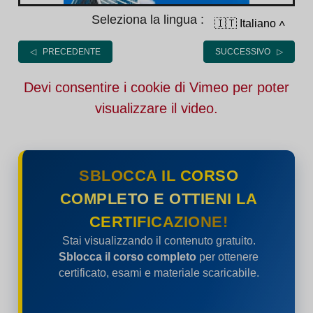
Seleziona la lingua :
🇮🇹 Italiano
˄
◁ PRECEDENTE
SUCCESSIVO ▷
Devi consentire i cookie di Vimeo per poter
visualizzare il video.
SBLOCCA IL CORSO
COMPLETO E OTTIENI LA
CERTIFICAZIONE!
Stai visualizzando il contenuto gratuito.
Sblocca il corso completo
per ottenere
certificato, esami e materiale scaricabile.