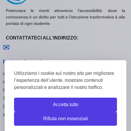
Potenziare le menti attraverso l'accessibilità: dove la
conoscenza è un diritto per tutti e l'istruzione trasformativa è alla
portata di ogni studente.
CONTATTATECI ALL'INDIRIZZO:
Contattaci
✉
Politiche Generali
Utilizziamo i cookie sul nostro sito per migliorare
Informativa sulla Privacy
l’esperienza dell’utente, mostrare contenuti
Informativa sui Cookie
personalizzati e analizzare il nostro traffico.
Politica di Rimborso
Termini e Condizioni
Accetta tutto
Disiscriversi
Impostazioni dei cookie
Rifiuta non essenziali