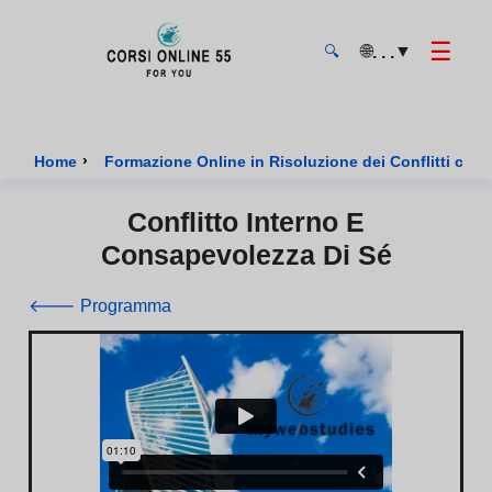
☰
🌐
▼
. . .
🔍
CorsiOnline55 - Pagina di inizio
›
Home
Formazione Online in Risoluzione dei Conflitti certi
Conflitto Interno E
Consapevolezza Di Sé
🡐 Programma