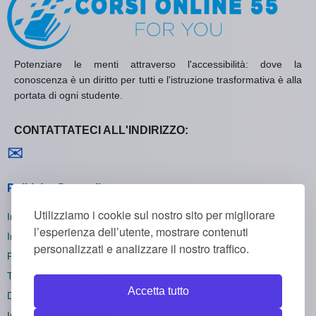
Potenziare le menti attraverso l'accessibilità: dove la
conoscenza è un diritto per tutti e l'istruzione trasformativa è alla
portata di ogni studente.
CONTATTATECI ALL'INDIRIZZO:
Contattaci
✉
Politiche Generali
Utilizziamo i cookie sul nostro sito per migliorare
Informativa sulla Privacy
l’esperienza dell’utente, mostrare contenuti
Informativa sui Cookie
personalizzati e analizzare il nostro traffico.
Politica di Rimborso
Termini e Condizioni
Accetta tutto
Disiscriversi
Impostazioni dei cookie