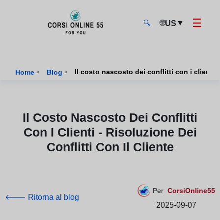
☰
🌐
▼
US
🔍
CorsiOnline55 - Pagina di inizio
›
›
Il costo nascosto dei conflitti con i clienti -
Home
Blog
Il Costo Nascosto Dei Conflitti
Con I Clienti - Risoluzione Dei
Conflitti Con Il Cliente
Per
CorsiOnline55
🡐 Ritorna al blog
2025-09-07