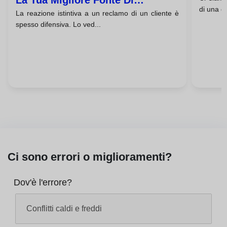
La Tua Migliore Fonte Di
di una c
La reazione istintiva a un reclamo di un cliente è
Apprendimento
spesso difensiva. Lo ved...
Ci sono errori o miglioramenti?
Dov'è l'errore?