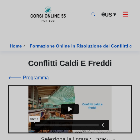
☰
🌐
▼
US
🔍
CorsiOnline55 - Pagina di inizio
›
Home
Formazione Online in Risoluzione dei Conflitti certi
Conflitti Caldi E Freddi
🡐 Programma
Seleziona la lingua :