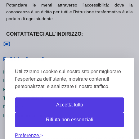
Potenziare le menti attraverso l'accessibilità: dove la
conoscenza è un diritto per tutti e l'istruzione trasformativa è alla
portata di ogni studente.
CONTATTATECI ALL'INDIRIZZO:
Contattaci
✉
Politiche Generali
Utilizziamo i cookie sul nostro sito per migliorare
Informativa sulla Privacy
l’esperienza dell’utente, mostrare contenuti
Informativa sui Cookie
personalizzati e analizzare il nostro traffico.
Politica di Rimborso
Termini e Condizioni
Accetta tutto
Disiscriversi
Impostazioni dei cookie
Rifiuta non essenziali
Preferenze.