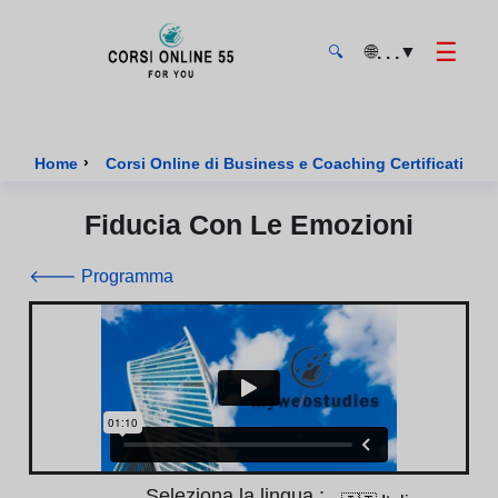
☰
🌐
▼
. . .
🔍
CorsiOnline55 - Pagina di inizio
›
›
Home
Corsi Online di Business e Coaching Certificati
Fiducia Con Le Emozioni
🡐 Programma
Seleziona la lingua :