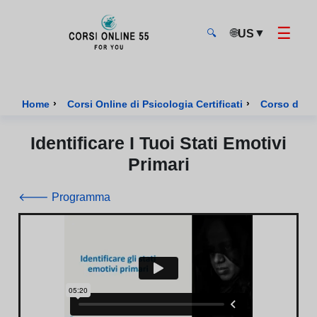
☰
🌐
▼
US
🔍
CorsiOnline55 - Pagina di inizio
›
›
Home
Corsi Online di Psicologia Certificati
Corso di In
Identificare I Tuoi Stati Emotivi
Primari
🡐 Programma