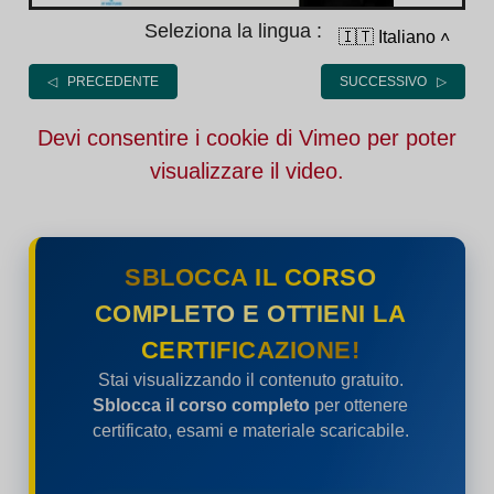
Seleziona la lingua :
🇮🇹 Italiano
˄
◁ PRECEDENTE
SUCCESSIVO ▷
Devi consentire i cookie di Vimeo per poter
visualizzare il video.
SBLOCCA IL CORSO
COMPLETO E OTTIENI LA
CERTIFICAZIONE!
Stai visualizzando il contenuto gratuito.
Sblocca il corso completo
per ottenere
certificato, esami e materiale scaricabile.