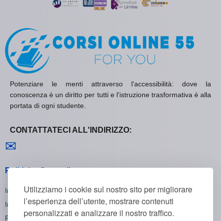
Potenziare le menti attraverso l'accessibilità: dove la
conoscenza è un diritto per tutti e l'istruzione trasformativa è alla
portata di ogni studente.
CONTATTATECI ALL'INDIRIZZO:
Contattaci
✉
Politiche Generali
Utilizziamo i cookie sul nostro sito per migliorare
Informativa sulla Privacy
l’esperienza dell’utente, mostrare contenuti
Informativa sui Cookie
personalizzati e analizzare il nostro traffico.
Politica di Rimborso