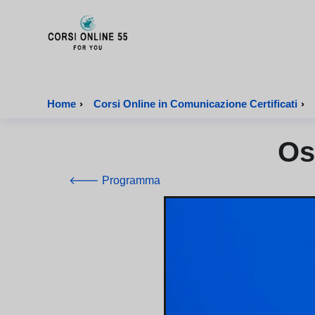
CorsiOnline55 - Pagina di inizio
Home
›
Corsi Online in Comunicazione Certificati
›
Os
🡐 Programma