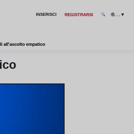
🌐
▼
INSERISCI
. . .
REGISTRARSI
🔍
i all'ascolto empatico
ico