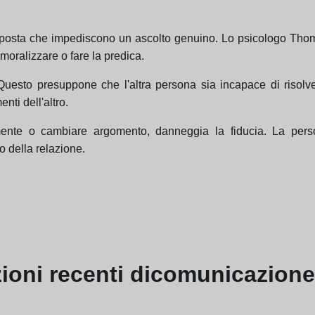
isposta che impediscono un ascolto genuino. Lo psicologo Thom
oralizzare o fare la predica.
. Questo presuppone che l'altra persona sia incapace di risol
nti dell'altro.
mente o cambiare argomento, danneggia la fiducia. La per
o della relazione.
zioni
recenti di
comunicazione 