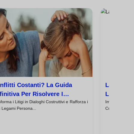
nflitti Costanti? La Guida
La Paura 
finitiva Per Risolvere I
L'assertiv
forma i Litigi in Dialoghi Costruttivi e Rafforza i
Impara a Stabi
saccordi Con La
Bisogno D
i Legami Persona...
Colpa, Egoista o
municazione Assertiva