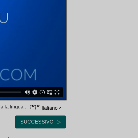
a la lingua :
🇮🇹 Italiano
˄
SUCCESSIVO ▷