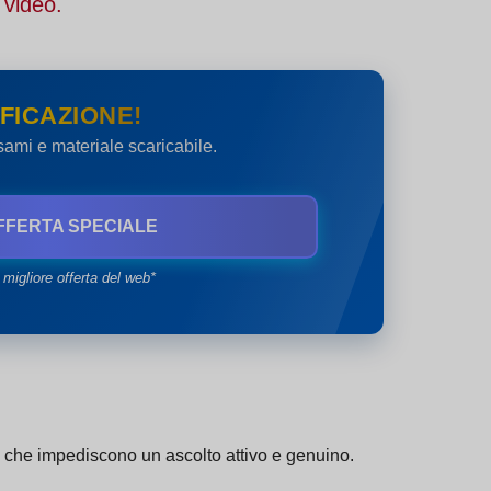
 video.
FICAZIONE!
esami e materiale scaricabile.
FFERTA SPECIALE
 migliore offerta del web*
a che impediscono un ascolto attivo e genuino.