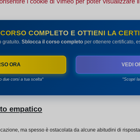
onsentire i cookie di Vimeo per poter visualizzare il
 CORSO COMPLETO E OTTIENI LA CERTI
o gratuito.
Sblocca il corso completo
per ottenere certificato, 
RSO ORA
VEDI O
o due corsi a tua scelta*
*Scopri la
lto empatico
cazione, ma spesso è ostacolata da alcune abitudini di rispost