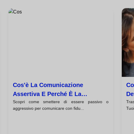
Cos'è La Comunicazione
Co
Assertiva E Perché È La
De
Scopri come smettere di essere passivo o
Tras
Competenza Chiave Che
Di
aggressivo per comunicare con fidu...
Tuo
Trasformerà La Tua Vita?
Co