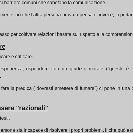
ci barriere comuni che sabotano la comunicazione.
mente ciò che l'altra persona prova o pensa e, invece, ci portan
sso per coltivare relazioni basate sul rispetto e la comprension
re
care e criticare.
perienza, rispondere con un giudizio morale ("questo è sb
.
are la predica ("dovresti smettere di fumare") ci pone in una p
ssere "razionali"
esti.
persona sia incapace di risolvere i propri problemi, il che può 