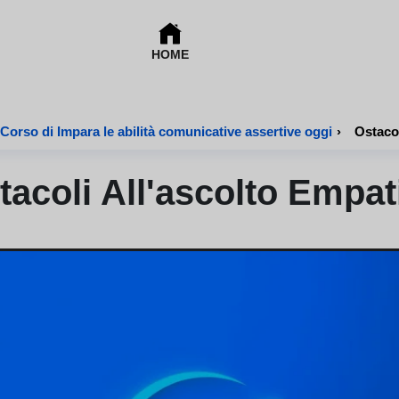
HOME
Corso di Impara le abilità comunicative assertive oggi
›
Ostacol
tacoli All'ascolto Empat