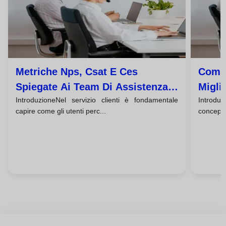
Metriche Nps, Csat E Ces
Come 
Spiegate Ai Team Di Assistenza
Migli
IntroduzioneNel servizio clienti è fondamentale
Introduz
Clienti
Clien
capire come gli utenti perc...
concepit