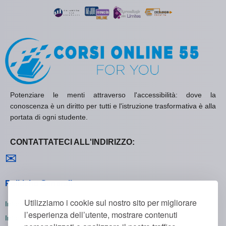
Potenziare le menti attraverso l'accessibilità: dove la
conoscenza è un diritto per tutti e l'istruzione trasformativa è alla
portata di ogni studente.
CONTATTATECI ALL'INDIRIZZO:
Contattaci
✉
Politiche Generali
Utilizziamo i cookie sul nostro sito per migliorare
Informativa sulla Privacy
l’esperienza dell’utente, mostrare contenuti
Informativa sui Cookie