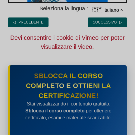
Seleziona la lingua :
🇮🇹 Italiano
˄
◁ PRECEDENTE
SUCCESSIVO ▷
Devi consentire i cookie di Vimeo per poter
visualizzare il video.
SBLOCCA IL CORSO
COMPLETO E OTTIENI LA
CERTIFICAZIONE!
Stai visualizzando il contenuto gratuito.
Sblocca il corso completo
per ottenere
certificato, esami e materiale scaricabile.