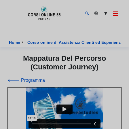
☰
🌐
▼
. . .
🔍
CorsiOnline55 - Pagina di inizio
›
Home
Corso online di Assistenza Clienti ed Esperienza U
Mappatura Del Percorso
(Customer Journey)
🡐 Programma