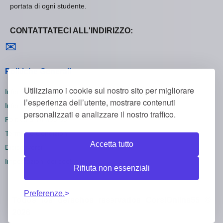
portata di ogni studente.
CONTATTATECI ALL'INDIRIZZO:
Contattaci
✉
Politiche Generali
Utilizziamo i cookie sul nostro sito per migliorare
Informativa sulla Privacy
l’esperienza dell’utente, mostrare contenuti
Informativa sui Cookie
personalizzati e analizzare il nostro traffico.
Politica di Rimborso
Termini e Condizioni
Accetta tutto
Disiscriversi
Impostazioni dei cookie
Rifiuta non essenziali
Preferenze.
Todos los derechos reservados CorsiOnline55 ©
2026