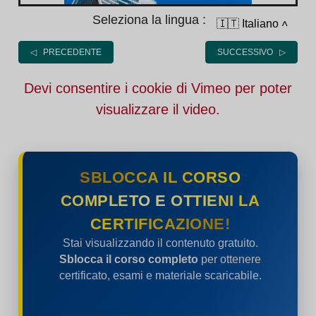
Seleziona la lingua :
🇮🇹 Italiano
˄
◁ PRECEDENTE
SUCCESSIVO ▷
Devi consentire i cookie di Vimeo per poter
visualizzare il video.
SBLOCCA IL CORSO
COMPLETO E OTTIENI LA
CERTIFICAZIONE!
Stai visualizzando il contenuto gratuito.
Sblocca il corso completo
per ottenere
certificato, esami e materiale scaricabile.