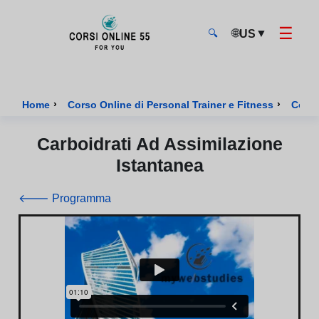
☰
🌐
▼
US
🔍
CorsiOnline55 - Pagina di inizio
›
›
Home
Corso Online di Personal Trainer e Fitness
Corso
Carboidrati Ad Assimilazione
Istantanea
🡐 Programma