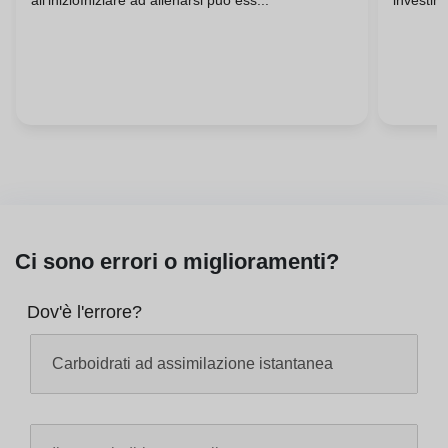
all'inizioIniziare ad allenarsi può ess...
investim
Ci sono errori o miglioramenti?
Dov'è l'errore?