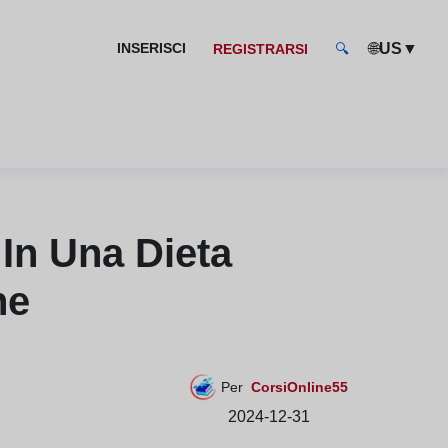
🌐
▼
INSERISCI
US
REGISTRARSI
🔍
In Una Dieta
ne
Per
CorsiOnline55
2024-12-31