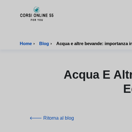
CorsiOnline55 - Pagina di inizio
Home
›
Blog
›
Acqua e altre bevande: importanza in
Acqua E Alt
E
🡐 Ritorna al blog