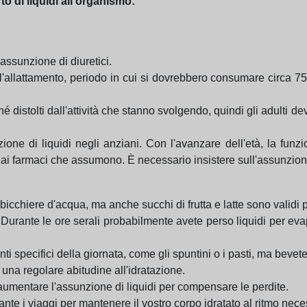
to di liquidi all'organismo:
 assunzione di diuretici.
l'allattamento, periodo in cui si dovrebbero consumare circa 750
 distolti dall'attività che stanno svolgendo, quindi gli adulti 
nzione di liquidi negli anziani. Con l'avanzare dell'età, la f
e ai farmaci che assumono. È necessario insistere sull'assunzio
 bicchiere d'acqua, ma anche succhi di frutta e latte sono validi 
Durante le ore serali probabilmente avete perso liquidi per ev
ti specifici della giornata, come gli spuntini o i pasti, ma beve
na regolare abitudine all'idratazione.
aumentare l'assunzione di liquidi per compensare le perdite.
rante i viaggi per mantenere il vostro corpo idratato al ritmo nece