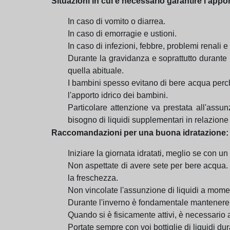
Situazioni in cui è necessario garantire l'appor
In caso di vomito o diarrea.
In caso di emorragie e ustioni.
In caso di infezioni, febbre, problemi renali e
Durante la gravidanza e soprattutto durante 
quella abituale.
I bambini spesso evitano di bere acqua perché
l'apporto idrico dei bambini.
Particolare attenzione va prestata all'assu
bisogno di liquidi supplementari in relazion
Raccomandazioni per una buona idratazione:
Iniziare la giornata idratati, meglio se con un
Non aspettate di avere sete per bere acqua. 
la freschezza.
Non vincolate l'assunzione di liquidi a momen
Durante l'inverno è fondamentale mantenere u
Quando si è fisicamente attivi, è necessario 
Portate sempre con voi bottiglie di liquidi du