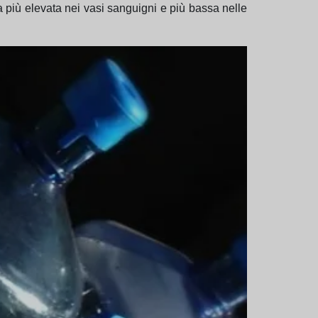
 più elevata nei vasi sanguigni e più bassa nelle