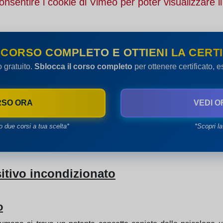
onsentire i cookie di Vimeo per poter visualizzare il
 CORSO COMPLETO E OTTIENI LA CERTI
o gratuito.
Sblocca il corso completo
per ottenere certificato, 
RSO ORA
VEDI O
o due corsi a tua scelta*
*Scopri la
itivo incondizionato
o