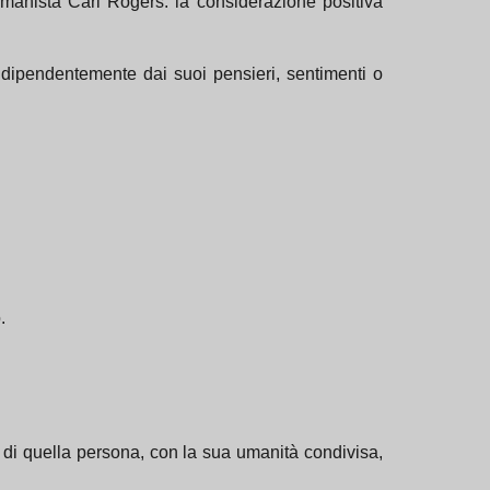
umanista Carl Rogers: la considerazione positiva
ndipendentemente dai suoi pensieri, sentimenti o
.
o di quella persona, con la sua umanità condivisa,