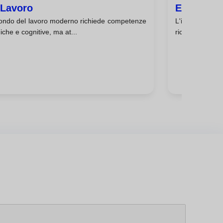
 Lavoro
Emotiva N
mondo del lavoro moderno richiede competenze
L'intelligenz
iche e cognitive, ma at...
riconoscere, c