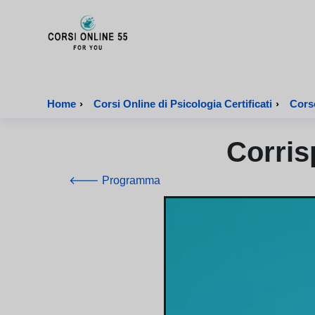
CorsiOnline55 - Pagina di inizio
Home
›
Corsi Online di Psicologia Certificati
›
Corso
Corris
🡐 Programma