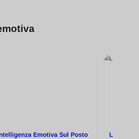
 emotiva
intelligenza Emotiva Sul Posto
L'importan