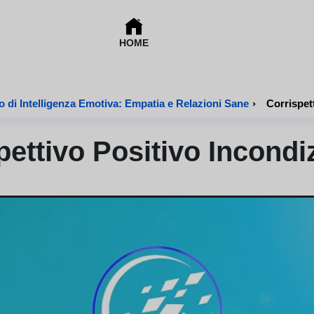
HOME
 di Intelligenza Emotiva: Empatia e Relazioni Sane
›
Corrispet
pettivo Positivo Incondi