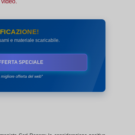
 video.
FICAZIONE!
esami e materiale scaricabile.
FFERTA SPECIALE
 migliore offerta del web*