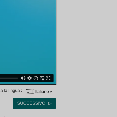
a la lingua :
🇮🇹 Italiano
˄
SUCCESSIVO ▷