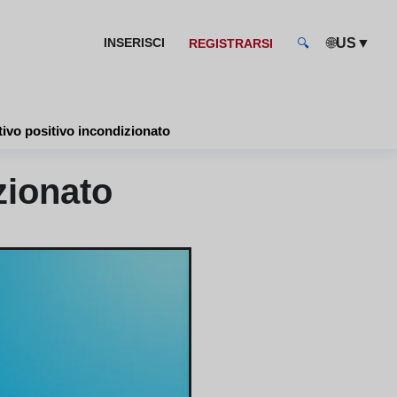
🌐
▼
INSERISCI
US
REGISTRARSI
🔍
tivo positivo incondizionato
zionato