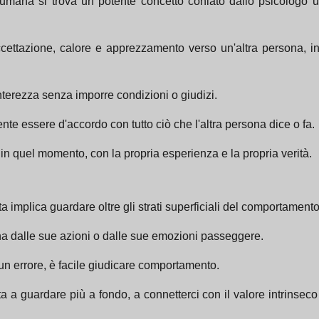
 umana si trova un potente concetto coniato dallo psicologo 
ccettazione, calore e apprezzamento verso un'altra persona, i
interezza senza imporre condizioni o giudizi.
e essere d'accordo con tutto ciò che l'altra persona dice o fa.
 è in quel momento, con la propria esperienza e la propria verità.
a implica guardare oltre gli strati superficiali del comportamento
a dalle sue azioni o dalle sue emozioni passeggere.
 errore, è facile giudicare comportamento.
ta a guardare più a fondo, a connetterci con il valore intrinsec