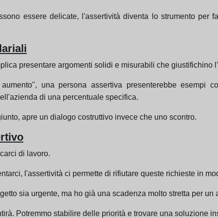
sono essere delicate, l'assertività diventa lo strumento per f
ariali
implica presentare argomenti solidi e misurabili che giustifichino 
 aumento", una persona assertiva presenterebbe esempi conc
dell'azienda di una percentuale specifica.
giunto, apre un dialogo costruttivo invece che uno scontro.
rtivo
carci di lavoro.
ci, l'assertività ci permette di rifiutare queste richieste in mo
etto sia urgente, ma ho già una scadenza molto stretta per un al
tirà. Potremmo stabilire delle priorità e trovare una soluzione i