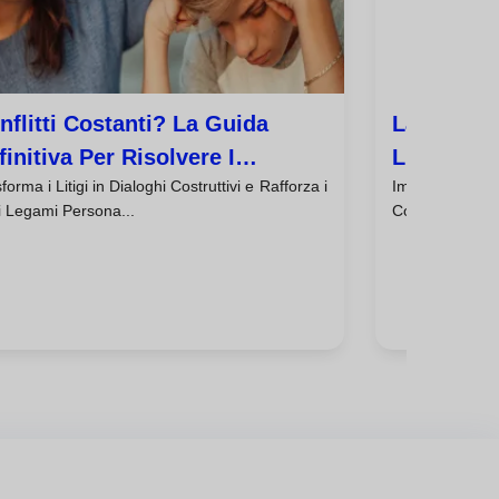
nflitti Costanti? La Guida
La Paura 
finitiva Per Risolvere I
L'assertiv
forma i Litigi in Dialoghi Costruttivi e Rafforza i
Impara a Stabi
saccordi Con La
Bisogno D
i Legami Persona...
Colpa, Egoista o
municazione Assertiva