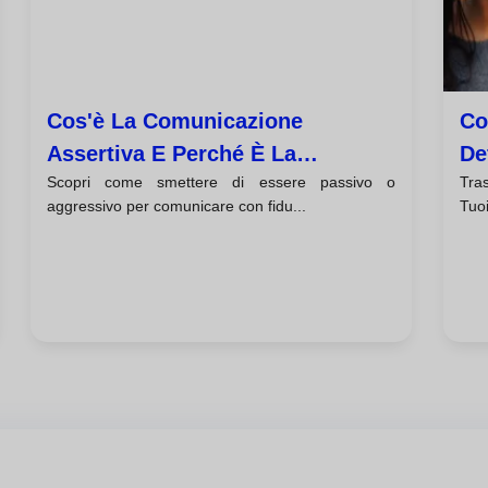
Cos'è La Comunicazione
Co
Assertiva E Perché È La
De
Scopri come smettere di essere passivo o
Tras
Competenza Chiave Che
Di
aggressivo per comunicare con fidu...
Tuo
Trasformerà La Tua Vita?
Co