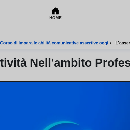
HOME
Corso di Impara le abilità comunicative assertive oggi
›
L'asser
tività Nell'ambito Profe