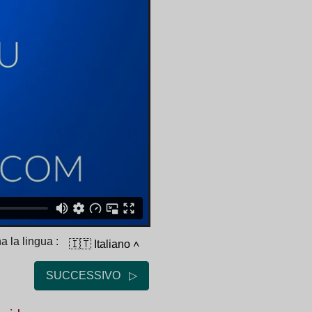
a la lingua :
🇮🇹 Italiano
˄
SUCCESSIVO ▷