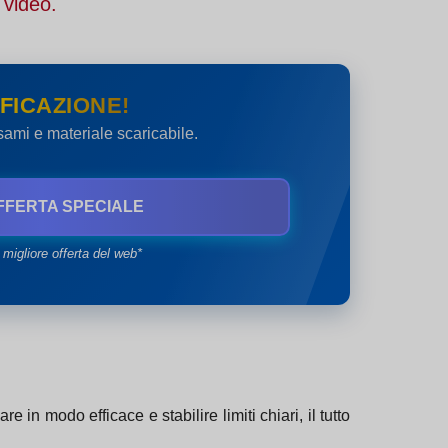
 video.
FICAZIONE!
esami e materiale scaricabile.
FFERTA SPECIALE
 migliore offerta del web*
e in modo efficace e stabilire limiti chiari, il tutto