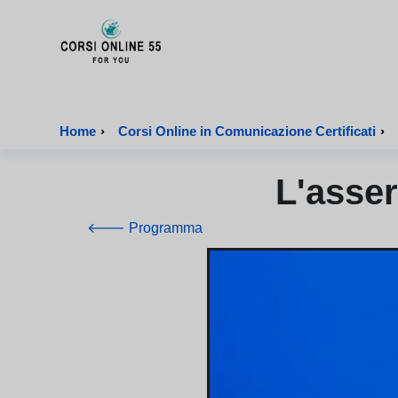
CorsiOnline55 - Pagina di inizio
Home
›
Corsi Online in Comunicazione Certificati
›
L'asser
🡐 Programma