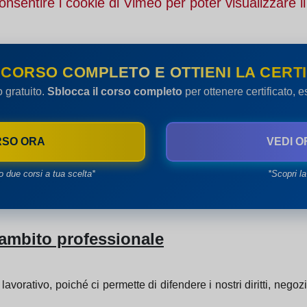
onsentire i cookie di Vimeo per poter visualizzare il
 CORSO COMPLETO E OTTIENI LA CERTI
o gratuito.
Sblocca il corso completo
per ottenere certificato, 
RSO ORA
VEDI O
o due corsi a tua scelta*
*Scopri la
l'ambito professionale
avorativo, poiché ci permette di difendere i nostri diritti, negoziar