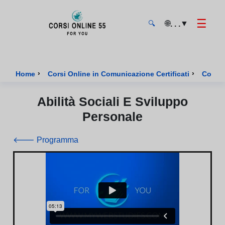
☰
🌐
▼
. . .
🔍
CorsiOnline55 - Pagina di inizio
›
›
Home
Corsi Online in Comunicazione Certificati
Corso 
Abilità Sociali E Sviluppo
Personale
🡐 Programma