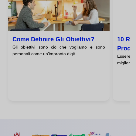
Come Definire Gli Obiettivi?
10 Reg
Gli obiettivi sono ciò che vogliamo e sono
Produt
personali come un'impronta digit...
Essere p
migliora l