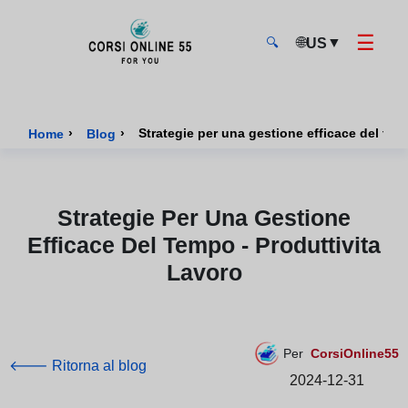
☰
🌐
▼
US
🔍
CorsiOnline55 - Pagina di inizio
›
›
Strategie per una gestione efficace del tem
Home
Blog
Strategie Per Una Gestione
Efficace Del Tempo - Produttivita
Lavoro
Per
CorsiOnline55
🡐 Ritorna al blog
2024-12-31