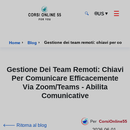
☰
🌐
▼
US
🔍
CorsiOnline55 - Pagina di inizio
›
›
Gestione dei team remoti: chiavi per comun
Home
Blog
Gestione Dei Team Remoti: Chiavi
Per Comunicare Efficacemente
Via Zoom/teams - Abilita
Comunicative
Per
CorsiOnline55
🡐 Ritorna al blog
2026-06-01