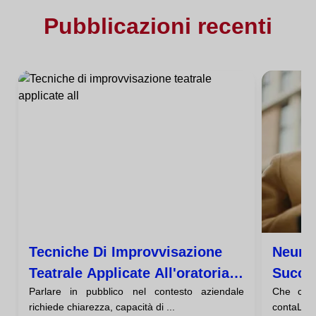
Pubblicazioni recenti
Tecniche Di Improvvisazione
Neuro
Teatrale Applicate All'oratoria
Succed
Parlare in pubblico nel contesto aziendale
Che cos'
Aziendale
Ascolt
richiede chiarezza, capacità di ...
contaLa n