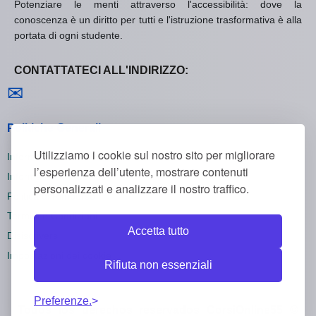
Potenziare le menti attraverso l'accessibilità: dove la
conoscenza è un diritto per tutti e l'istruzione trasformativa è alla
portata di ogni studente.
CONTATTATECI ALL'INDIRIZZO:
Contattaci
✉
Politiche Generali
Utilizziamo i cookie sul nostro sito per migliorare
Informativa sulla Privacy
l’esperienza dell’utente, mostrare contenuti
Informativa sui Cookie
personalizzati e analizzare il nostro traffico.
Politica di Rimborso
Termini e Condizioni
Accetta tutto
Disiscriversi
Impostazioni dei cookie
Rifiuta non essenziali
Preferenze.
Todos los derechos reservados CorsiOnline55 ©