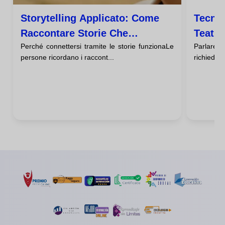
Storytelling Applicato: Come
Tecnic
Raccontare Storie Che
Teatra
Perché connettersi tramite le storie funzionaLe
Parlare 
Catturino Il Tuo Pubblico
Azien
persone ricordano i raccont...
richiede c