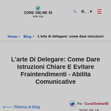
☰
🌐
▼
. . .
🔍
CorsiOnline55 - Pagina di inizio
›
›
L'arte di delegare: come dare istruzioni chi
Home
Blog
L'arte Di Delegare: Come Dare
Istruzioni Chiare E Evitare
Fraintendimenti - Abilita
Comunicative
Per
CorsiOnline55
🡐 Ritorna al blog
2026-06-16