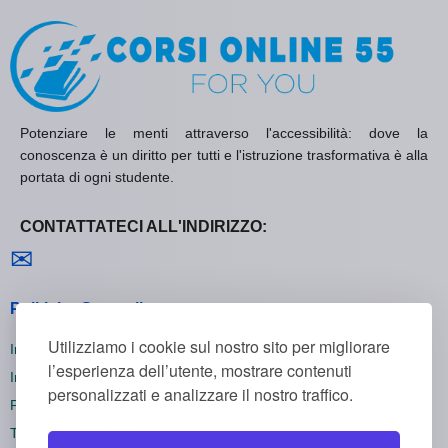
Potenziare le menti attraverso l'accessibilità: dove la
conoscenza è un diritto per tutti e l'istruzione trasformativa è alla
portata di ogni studente.
CONTATTATECI ALL'INDIRIZZO:
Contattaci
✉
Politiche Generali
Utilizziamo i cookie sul nostro sito per migliorare
Informativa sulla Privacy
l’esperienza dell’utente, mostrare contenuti
Informativa sui Cookie
personalizzati e analizzare il nostro traffico.
Politica di Rimborso
Termini e Condizioni