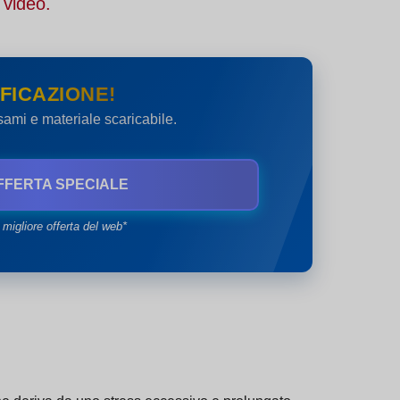
 video.
FICAZIONE!
esami e materiale scaricabile.
FFERTA SPECIALE
 migliore offerta del web*