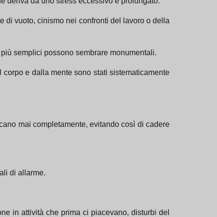
e deriva da uno stress eccessivo e prolungato.
di vuoto, cinismo nei confronti del lavoro o della
ti più semplici possono sembrare monumentali.
dal corpo e dalla mente sono stati sistematicamente
iscano mai completamente, evitando così di cadere
li di allarme.
one in attività che prima ci piacevano, disturbi del