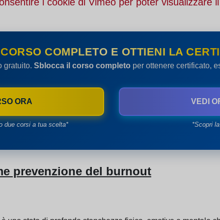
onsentire i cookie di Vimeo per poter visualizzare il
 CORSO COMPLETO E OTTIENI LA CERTI
o gratuito.
Sblocca il corso completo
per ottenere certificato, 
RSO ORA
VEDI O
o due corsi a tua scelta*
*Scopri la
me prevenzione del burnout