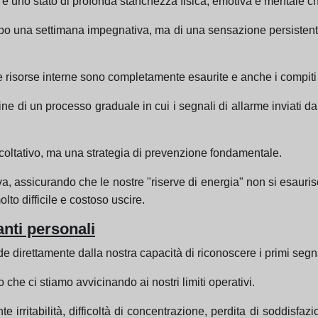
uno stato di profonda stanchezza fisica, emotiva e mentale ch
opo una settimana impegnativa, ma di una sensazione persistente 
e risorse interne sono completamente esaurite e anche i compi
ne di un processo graduale in cui i segnali di allarme inviati 
acoltativo, ma una strategia di prevenzione fondamentale.
, assicurando che le nostre "riserve di energia" non si esaur
to difficile e costoso uscire.
anti personali
 direttamente dalla nostra capacità di riconoscere i primi segna
o che ci stiamo avvicinando ai nostri limiti operativi.
 irritabilità, difficoltà di concentrazione, perdita di soddisfazi