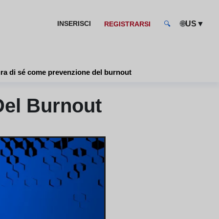
🌐
▼
INSERISCI
US
REGISTRARSI
🔍
ra di sé come prevenzione del burnout
Del Burnout