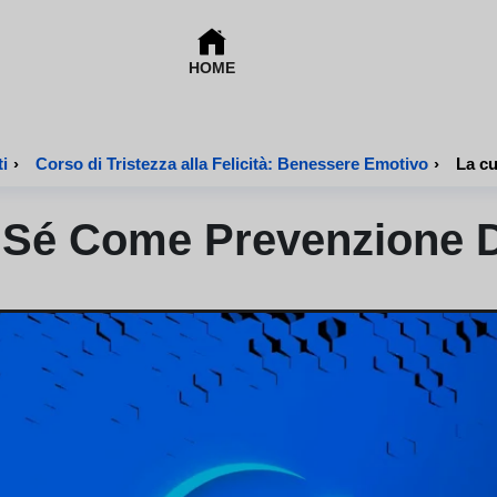
HOME
ti
›
Corso di Tristezza alla Felicità: Benessere Emotivo
›
La cu
 Sé Come Prevenzione 