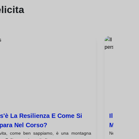
licita
s'è La Resilienza E Come Si
Il Corso È
para Nel Corso?
Mie Relaz
vita, come ben sappiamo, è una montagna
Nella frenes