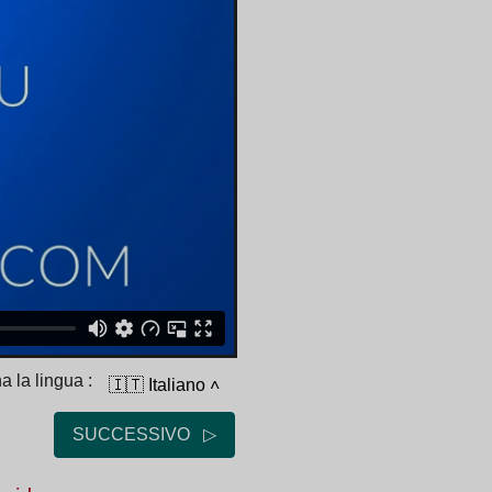
a la lingua :
🇮🇹 Italiano
˄
SUCCESSIVO ▷