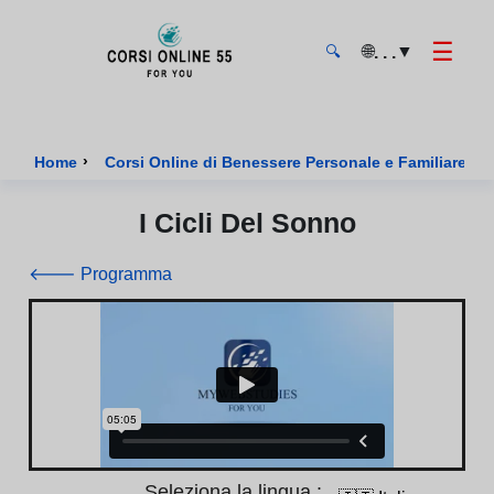
☰
🌐
▼
. . .
🔍
CorsiOnline55 - Pagina di inizio
›
Home
Corsi Online di Benessere Personale e Familiare Cert
I Cicli Del Sonno
🡐 Programma
Seleziona la lingua :