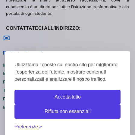
conoscenza è un diritto per tutti e l'istruzione trasformativa è alla
portata di ogni studente.
CONTATTATECI ALL'INDIRIZZO:
Contattaci
✉
Politiche Generali
Utilizziamo i cookie sul nostro sito per migliorare
Informativa sulla Privacy
l’esperienza dell’utente, mostrare contenuti
Informativa sui Cookie
personalizzati e analizzare il nostro traffico.
Politica di Rimborso
Termini e Condizioni
Accetta tutto
Disiscriversi
Impostazioni dei cookie
Rifiuta non essenziali
Preferenze.
Todos los derechos reservados CorsiOnline55 ©