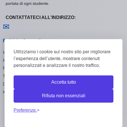
portata di ogni studente.
CONTATTATECI ALL'INDIRIZZO:
Contattaci
✉
Politiche Generali
Utilizziamo i cookie sul nostro sito per migliorare
Informativa sulla Privacy
l’esperienza dell’utente, mostrare contenuti
Informativa sui Cookie
personalizzati e analizzare il nostro traffico.
Politica di Rimborso
Termini e Condizioni
Accetta tutto
Disiscriversi
Impostazioni dei cookie
Rifiuta non essenziali
Preferenze.
Todos los derechos reservados CorsiOnline55 ©
2026