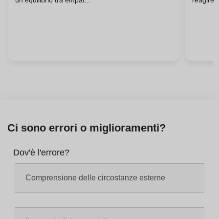
un equilibrio tra empat...
reagire,
Ci sono errori o miglioramenti?
Dov'è l'errore?