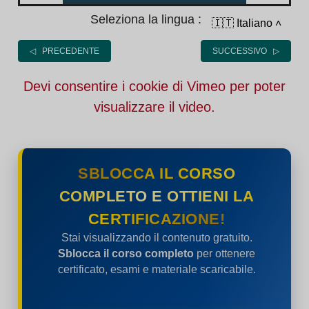
Seleziona la lingua :
🇮🇹 Italiano
˄
◁ PRECEDENTE
SUCCESSIVO ▷
Devi consentire i cookie di Vimeo per poter
visualizzare il video.
SBLOCCA IL CORSO
COMPLETO E OTTIENI LA
CERTIFICAZIONE!
Stai visualizzando il contenuto gratuito.
Sblocca il corso completo
per ottenere
certificato, esami e materiale scaricabile.