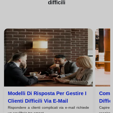
difficili
Modelli Di Risposta Per Gestire I
Come 
Clienti Difficili Via E-Mail
Diffic
Rispondere a clienti complicati via e-mail richiede
Capire p