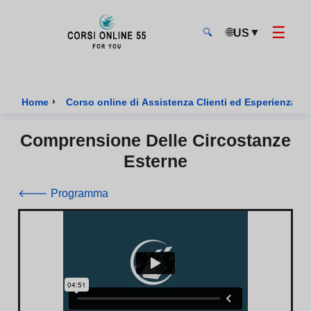
☰
🌐
▼
US
🔍
CorsiOnline55 - Pagina di inizio
›
Home
Corso online di Assistenza Clienti ed Esperienza U
Comprensione Delle Circostanze
Esterne
🡐 Programma