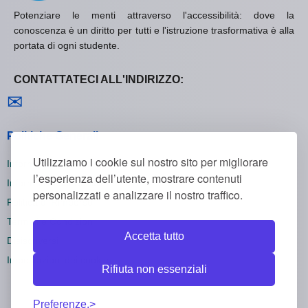
Potenziare le menti attraverso l'accessibilità: dove la
conoscenza è un diritto per tutti e l'istruzione trasformativa è alla
portata di ogni studente.
CONTATTATECI ALL'INDIRIZZO:
Contattaci
✉
Politiche Generali
Utilizziamo i cookie sul nostro sito per migliorare
Informativa sulla Privacy
l’esperienza dell’utente, mostrare contenuti
Informativa sui Cookie
personalizzati e analizzare il nostro traffico.
Politica di Rimborso
Termini e Condizioni
Accetta tutto
Disiscriversi
Impostazioni dei cookie
Rifiuta non essenziali
Preferenze.