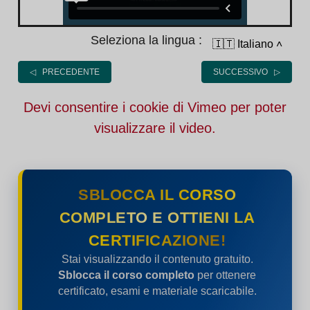
Seleziona la lingua :
🇮🇹 Italiano
˄
◁ PRECEDENTE
SUCCESSIVO ▷
Devi consentire i cookie di Vimeo per poter
visualizzare il video.
SBLOCCA IL CORSO
COMPLETO E OTTIENI LA
CERTIFICAZIONE!
Stai visualizzando il contenuto gratuito.
Sblocca il corso completo
per ottenere
certificato, esami e materiale scaricabile.