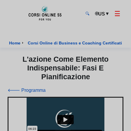
☰
🌐
▼
US
🔍
CorsiOnline55 - Pagina di inizio
›
›
Home
Corsi Online di Business e Coaching Certificati
L'azione Come Elemento
Indispensabile: Fasi E
Pianificazione
🡐 Programma