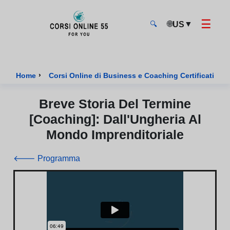
☰
🌐
▼
US
🔍
CorsiOnline55 - Pagina di inizio
›
›
Home
Corsi Online di Business e Coaching Certificati
Breve Storia Del Termine
[coaching]: Dall'Ungheria Al
Mondo Imprenditoriale
🡐 Programma