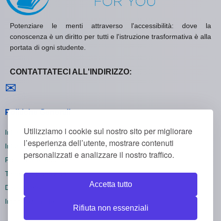
Potenziare le menti attraverso l'accessibilità: dove la
conoscenza è un diritto per tutti e l'istruzione trasformativa è alla
portata di ogni studente.
CONTATTATECI ALL'INDIRIZZO:
Contattaci
✉
Politiche Generali
Utilizziamo i cookie sul nostro sito per migliorare
Informativa sulla Privacy
l’esperienza dell’utente, mostrare contenuti
Informativa sui Cookie
personalizzati e analizzare il nostro traffico.
Politica di Rimborso
Termini e Condizioni
Accetta tutto
Disiscriversi
Impostazioni dei cookie
Rifiuta non essenziali