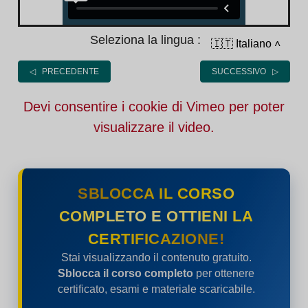
Seleziona la lingua :
🇮🇹 Italiano
˄
◁ PRECEDENTE
SUCCESSIVO ▷
Devi consentire i cookie di Vimeo per poter
visualizzare il video.
SBLOCCA IL CORSO
COMPLETO E OTTIENI LA
CERTIFICAZIONE!
Stai visualizzando il contenuto gratuito.
Sblocca il corso completo
per ottenere
certificato, esami e materiale scaricabile.