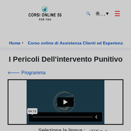
☰
🌐
▼
. . .
🔍
CorsiOnline55 - Pagina di inizio
›
Home
Corso online di Assistenza Clienti ed Esperienza U
I Pericoli Dell'intervento Punitivo
🡐 Programma
Seleziona la lingua :