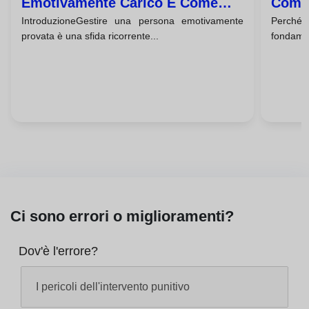
Emotivamente Carico E Come
Comun
IntroduzioneGestire una persona emotivamente
Perch
Assisterlo In Modo Professionale
Servi
provata è una sfida ricorrente...
fondament
Ci sono errori o miglioramenti?
Dov'è l'errore?