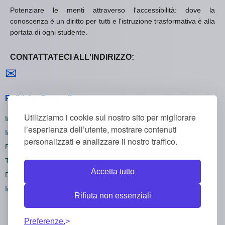
Potenziare le menti attraverso l'accessibilità: dove la
conoscenza è un diritto per tutti e l'istruzione trasformativa è alla
portata di ogni studente.
CONTATTATECI ALL'INDIRIZZO:
Contattaci
✉
Politiche Generali
Utilizziamo i cookie sul nostro sito per migliorare
Informativa sulla Privacy
l’esperienza dell’utente, mostrare contenuti
Informativa sui Cookie
personalizzati e analizzare il nostro traffico.
Politica di Rimborso
Termini e Condizioni
Accetta tutto
Disiscriversi
Impostazioni dei cookie
Rifiuta non essenziali
Preferenze.