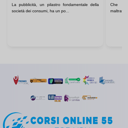
La pubblicità, un pilastro fondamentale della
Che co
Comunicazione
Maltr
società dei consumi, ha un po...
maltrattam