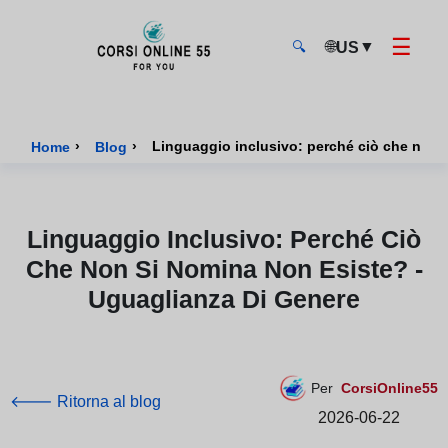
☰
🌐
▼
US
🔍
CorsiOnline55 - Pagina di inizio
›
›
Linguaggio inclusivo: perché ciò che non 
Home
Blog
Linguaggio Inclusivo: Perché Ciò
Che Non Si Nomina Non Esiste? -
Uguaglianza Di Genere
Per
CorsiOnline55
🡐 Ritorna al blog
2026-06-22