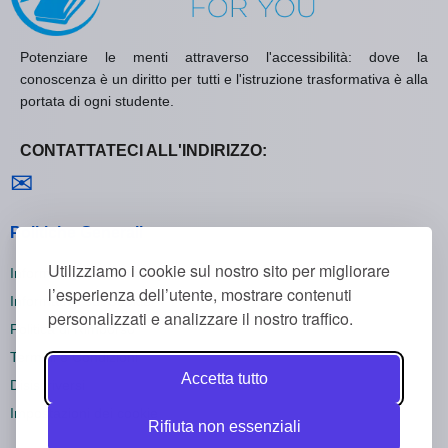
Potenziare le menti attraverso l'accessibilità: dove la
conoscenza è un diritto per tutti e l'istruzione trasformativa è alla
portata di ogni studente.
CONTATTATECI ALL'INDIRIZZO:
Contattaci
✉
Politiche Generali
Utilizziamo i cookie sul nostro sito per migliorare
Informativa sulla Privacy
l’esperienza dell’utente, mostrare contenuti
Informativa sui Cookie
personalizzati e analizzare il nostro traffico.
Politica di Rimborso
Termini e Condizioni
Accetta tutto
Disiscriversi
Impostazioni dei cookie
Rifiuta non essenziali