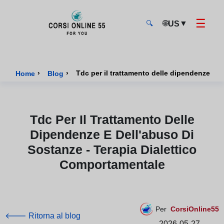
☰
🌐
▼
US
🔍
CorsiOnline55 - Pagina di inizio
›
›
Tdc per il trattamento delle dipendenze e d
Home
Blog
Tdc Per Il Trattamento Delle
Dipendenze E Dell'abuso Di
Sostanze - Terapia Dialettico
Comportamentale
Per
CorsiOnline55
🡐 Ritorna al blog
2026-05-27