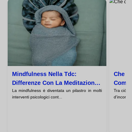
Mindfulness Nella Tdc:
Che Co
Differenze Con La Meditazione
Come T
La mindfulness è diventata un pilastro in molti
Tra ciò c
Tradizionale
Emozi
interventi psicologici cont...
d'incontro