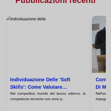
Pubblicazioni recenti
Individuazione Delle 'soft
Confli
Skills': Come Valutare
Di Med
Nel competitivo mondo del lavoro odierno, le
Nell'amb
L'intelligenza Emotiva In Un
Leade
competenze tecniche non sono p...
impegnativo
Colloquio?