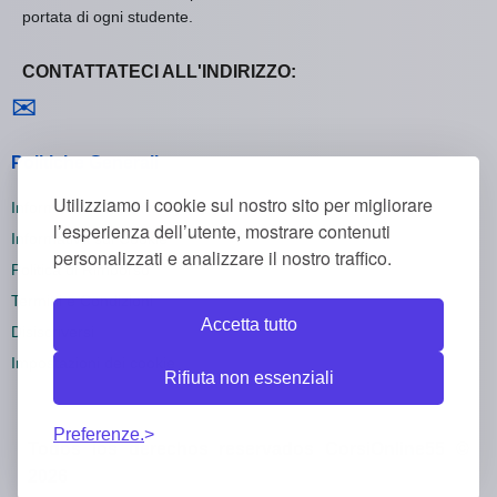
portata di ogni studente.
CONTATTATECI ALL'INDIRIZZO:
Contattaci
✉
Politiche Generali
Utilizziamo i cookie sul nostro sito per migliorare
Informativa sulla Privacy
l’esperienza dell’utente, mostrare contenuti
Informativa sui Cookie
personalizzati e analizzare il nostro traffico.
Politica di Rimborso
Termini e Condizioni
Accetta tutto
Disiscriversi
Impostazioni dei cookie
Rifiuta non essenziali
Preferenze.
Todos los derechos reservados CorsiOnline55 ©
2026