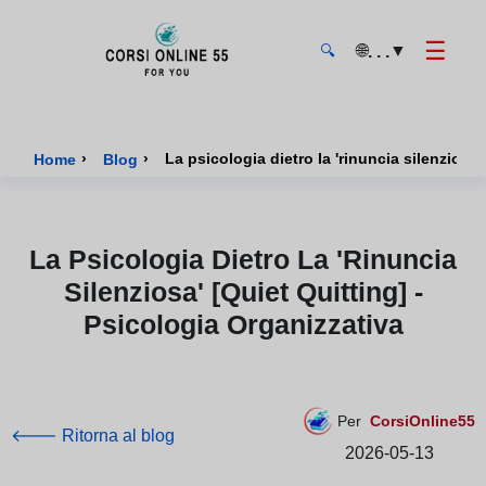
☰
🌐
▼
. . .
🔍
CorsiOnline55 - Pagina di inizio
›
›
La psicologia dietro la 'rinuncia silenziosa'
Home
Blog
La Psicologia Dietro La 'rinuncia
Silenziosa' [quiet Quitting] -
Psicologia Organizzativa
Per
CorsiOnline55
🡐 Ritorna al blog
2026-05-13