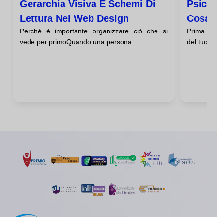
Gerarchia Visiva E Schemi Di
Psicol
Lettura Nel Web Design
Cosa D
Perché è importante organizzare ciò che si
Prima ch
Tua At
vede per primoQuando una persona...
del tuo me