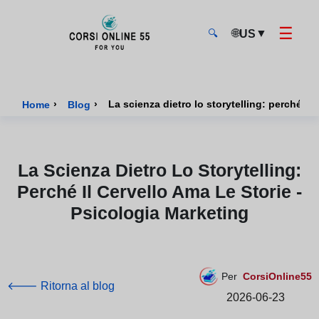
☰
🌐
▼
US
🔍
CorsiOnline55 - Pagina di inizio
›
›
La scienza dietro lo storytelling: perché il 
Home
Blog
La Scienza Dietro Lo Storytelling:
Perché Il Cervello Ama Le Storie -
Psicologia Marketing
Per
CorsiOnline55
🡐 Ritorna al blog
2026-06-23