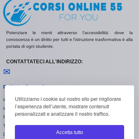
Potenziare le menti attraverso l'accessibilità: dove la
conoscenza è un diritto per tutti e l'istruzione trasformativa è alla
portata di ogni studente.
CONTATTATECI ALL'INDIRIZZO:
Contattaci
✉
Politiche Generali
Utilizziamo i cookie sul nostro sito per migliorare
Informativa sulla Privacy
l’esperienza dell’utente, mostrare contenuti
Informativa sui Cookie
personalizzati e analizzare il nostro traffico.
Politica di Rimborso
Termini e Condizioni
Accetta tutto
Disiscriversi