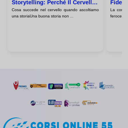
Storytelling: Perché Il Cervello
Fideli
Cosa succede nel cervello quando ascoltiamo
La compet
Ama Le Storie
una storiaUna buona storia non ...
feroce, ma