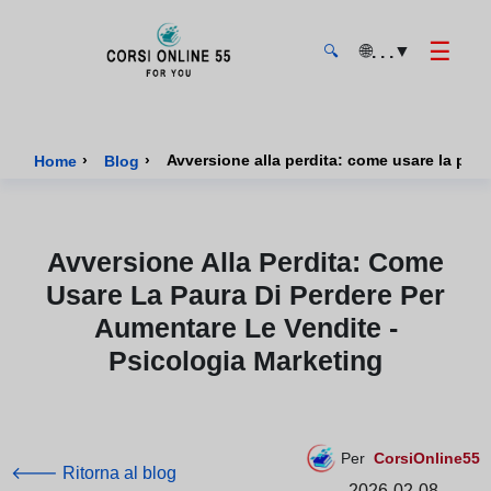
☰
🌐
▼
. . .
🔍
CorsiOnline55 - Pagina di inizio
›
›
Avversione alla perdita: come usare la paur
Home
Blog
Avversione Alla Perdita: Come
Usare La Paura Di Perdere Per
Aumentare Le Vendite -
Psicologia Marketing
Per
CorsiOnline55
🡐 Ritorna al blog
2026-02-08