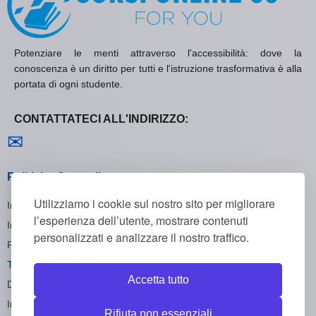
Potenziare le menti attraverso l'accessibilità: dove la
conoscenza è un diritto per tutti e l'istruzione trasformativa è alla
portata di ogni studente.
CONTATTATECI ALL'INDIRIZZO:
Contattaci
✉
Politiche Generali
Utilizziamo i cookie sul nostro sito per migliorare
Informativa sulla Privacy
l’esperienza dell’utente, mostrare contenuti
Informativa sui Cookie
personalizzati e analizzare il nostro traffico.
Politica di Rimborso
Termini e Condizioni
Accetta tutto
Disiscriversi
Impostazioni dei cookie
Rifiuta non essenziali