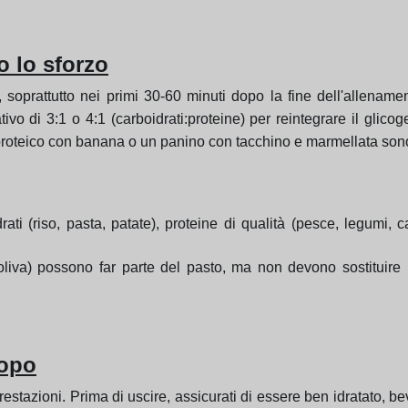
 lo sforzo
 soprattutto nei primi 30-60 minuti dopo la fine dell'allenam
ivo di 3:1 o 4:1 (carboidrati:proteine) per reintegrare il glic
to proteico con banana o un panino con tacchino e marmellata son
ati (riso, pasta, patate), proteine di qualità (pesce, legumi
'oliva) possono far parte del pasto, ma non devono sostituire i
dopo
restazioni. Prima di uscire, assicurati di essere ben idratato, b