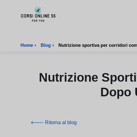
CorsiOnline55 - Pagina di inizio
Home
›
Blog
›
Nutrizione sportiva per corridori co
Nutrizione Sport
Dopo U
🡐 Ritorna al blog