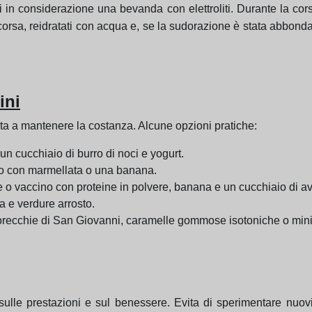
 in considerazione una bevanda con elettroliti. Durante la corsa
orsa, reidratati con acqua e, se la sudorazione è stata abbondant
ini
iuta a mantenere la costanza. Alcune opzioni pratiche:
un cucchiaio di burro di noci e yogurt.
ato con marmellata o una banana.
le o vaccino con proteine in polvere, banana e un cucchiaio di a
a e verdure arrosto.
, orecchie di San Giovanni, caramelle gommose isotoniche o mini
le prestazioni e sul benessere. Evita di sperimentare nuovi c