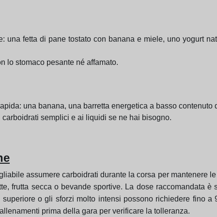
ire: una fetta di pane tostato con banana e miele, uno yogurt na
 con lo stomaco pesante né affamato.
ia rapida: una banana, una barretta energetica a basso contenuto 
i carboidrati semplici e ai liquidi se ne hai bisogno.
he
igliabile assumere carboidrati durante la corsa per mantenere le 
tte, frutta secca o bevande sportive. La dose raccomandata è 
ello superiore o gli sforzi molto intensi possono richiedere fino 
llenamenti prima della gara per verificare la tolleranza.