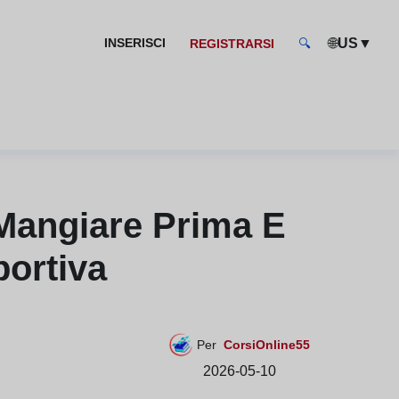
🌐
▼
INSERISCI
US
REGISTRARSI
🔍
 Mangiare Prima E
portiva
Per
CorsiOnline55
2026-05-10