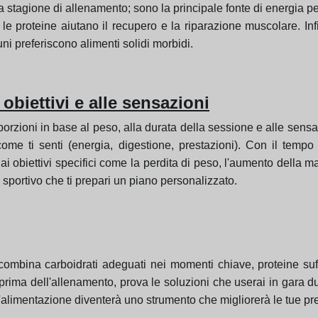
a stagione di allenamento; sono la principale fonte di energia pe
 le proteine aiutano il recupero e la riparazione muscolare. Infi
cuni preferiscono alimenti solidi morbidi.
obiettivi e alle sensazioni
 porzioni in base al peso, alla durata della sessione e alle sensa
e ti senti (energia, digestione, prestazioni). Con il tempo p
i obiettivi specifici come la perdita di peso, l'aumento della m
 sportivo che ti prepari un piano personalizzato.
 combina carboidrati adeguati nei momenti chiave, proteine suffi
prima dell'allenamento, prova le soluzioni che userai in gara du
limentazione diventerà uno strumento che migliorerà le tue presta