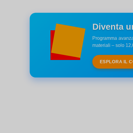
Diventa u
Programma avanzato 
materiali – solo 12
ESPLORA IL 