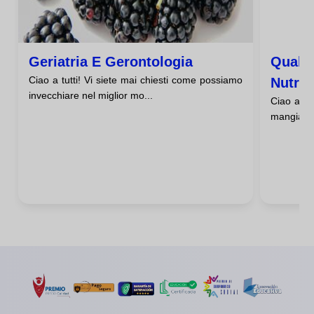
Geriatria E Gerontologia
Qual È
Ciao a tutti! Vi siete mai chiesti come possiamo
Nutriz
invecchiare nel miglior mo...
Ciao a tut
Dell'o
mangiate 
Età?