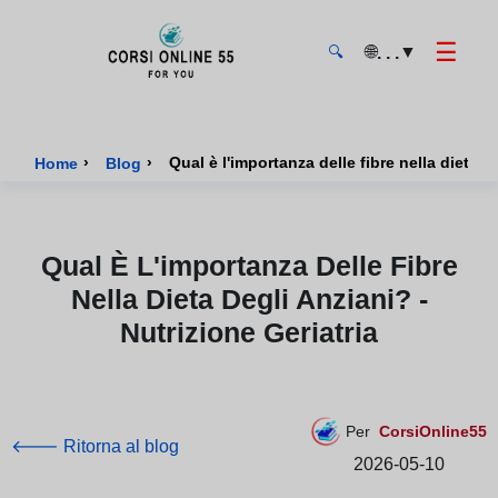
☰
🌐
▼
. . .
🔍
CorsiOnline55 - Pagina di inizio
›
›
Qual è l'importanza delle fibre nella dieta de
Home
Blog
Qual È L'importanza Delle Fibre
Nella Dieta Degli Anziani? -
Nutrizione Geriatria
Per
CorsiOnline55
🡐 Ritorna al blog
2026-05-10