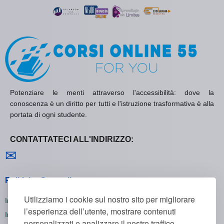
Potenziare le menti attraverso l'accessibilità: dove la
conoscenza è un diritto per tutti e l'istruzione trasformativa è alla
portata di ogni studente.
CONTATTATECI ALL'INDIRIZZO:
Contattaci
✉
Politiche Generali
Utilizziamo i cookie sul nostro sito per migliorare
Informativa sulla Privacy
l’esperienza dell’utente, mostrare contenuti
Informativa sui Cookie
personalizzati e analizzare il nostro traffico.