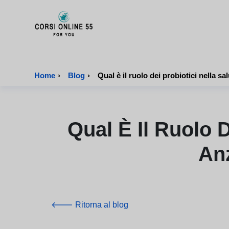
CorsiOnline55 - Pagina di inizio
Home
›
Blog
›
Qual è il ruolo dei probiotici nella sa
Qual È Il Ruolo D
Anz
🡐 Ritorna al blog