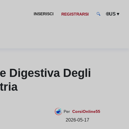
🌐
▼
INSERISCI
US
REGISTRARSI
🔍
te Digestiva Degli
tria
Per
CorsiOnline55
2026-05-17