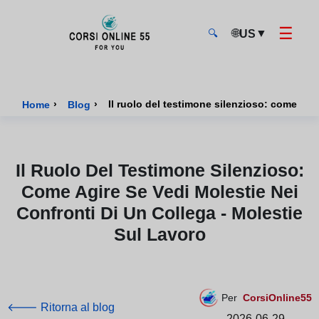
☰
🌐
▼
US
🔍
CorsiOnline55 - Pagina di inizio
›
›
Il ruolo del testimone silenzioso: come agir
Home
Blog
Il Ruolo Del Testimone Silenzioso:
Come Agire Se Vedi Molestie Nei
Confronti Di Un Collega - Molestie
Sul Lavoro
Per
CorsiOnline55
🡐 Ritorna al blog
2026-06-29