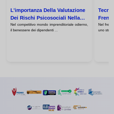
L'importanza Della Valutazione
Tecnic
Dei Rischi Psicosociali Nella
Frenar
Nel competitivo mondo imprenditoriale odierno,
Nel frene
Tua Azienda
Nelle 
il benessere dei dipendenti ...
uno strum