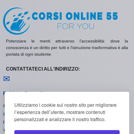
Potenziare le menti attraverso l'accessibilità: dove la
conoscenza è un diritto per tutti e l'istruzione trasformativa è alla
portata di ogni studente.
CONTATTATECI ALL'INDIRIZZO:
Contattaci
✉
Politiche Generali
Utilizziamo i cookie sul nostro sito per migliorare
Informativa sulla Privacy
l’esperienza dell’utente, mostrare contenuti
Informativa sui Cookie
personalizzati e analizzare il nostro traffico.
Politica di Rimborso
Termini e Condizioni