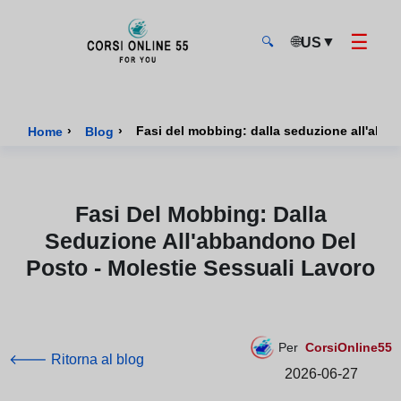
☰
🌐
▼
US
🔍
CorsiOnline55 - Pagina di inizio
›
›
Fasi del mobbing: dalla seduzione all'abba
Home
Blog
Fasi Del Mobbing: Dalla
Seduzione All'abbandono Del
Posto - Molestie Sessuali Lavoro
Per
CorsiOnline55
🡐 Ritorna al blog
2026-06-27