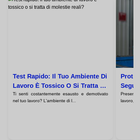
Test Rapido: Il Tuo Ambiente Di
Protoc
Lavoro È Tossico O Si Tratta Di
Segui
Ti senti costantemente esausto e demotivato
Presentar
Molestie Reali?
Molest
nel tuo lavoro? L'ambiente di l...
lavoro, a 