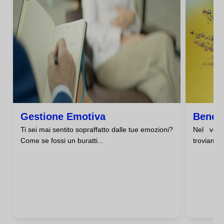
Gestione Emotiva
Benes
Ti sei mai sentito sopraffatto dalle tue emozioni?
Nel vort
Come se fossi un buratti...
troviamo i