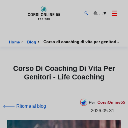
☰
🌐
▼
. . .
🔍
CorsiOnline55 - Pagina di inizio
›
›
Corso di coaching di vita per genitori - lif
Home
Blog
Corso Di Coaching Di Vita Per
Genitori - Life Coaching
Per
CorsiOnline55
🡐 Ritorna al blog
2026-05-31