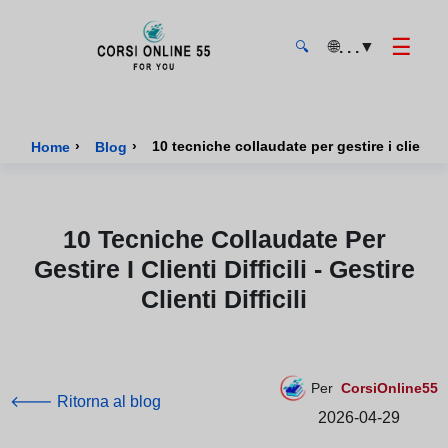
☰
🌐
▼
. . .
🔍
CorsiOnline55 - Pagina di inizio
›
›
10 tecniche collaudate per gestire i clienti diff
Home
Blog
10 Tecniche Collaudate Per
Gestire I Clienti Difficili - Gestire
Clienti Difficili
Per
CorsiOnline55
🡐 Ritorna al blog
2026-04-29