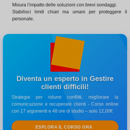
Misura l'impatto delle soluzioni con brevi sondaggi.
Stabilisci limiti chiari ma umani per proteggere il
personale.
Diventa un esperto in Gestire
clienti difficili!
Strategie per ridurre conflitti, migliorare la
comunicazione e recuperare clienti - Corso online
con 17 argomenti e 48 ore di studio – solo 12,00€
ESPLORA IL CORSO ORA