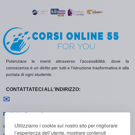
Potenziare le menti attraverso l'accessibilità: dove la
conoscenza è un diritto per tutti e l'istruzione trasformativa è alla
portata di ogni studente.
CONTATTATECI ALL'INDIRIZZO:
Contattaci
✉
Politiche Generali
Utilizziamo i cookie sul nostro sito per migliorare
Informativa sulla Privacy
l’esperienza dell’utente, mostrare contenuti
Informativa sui Cookie