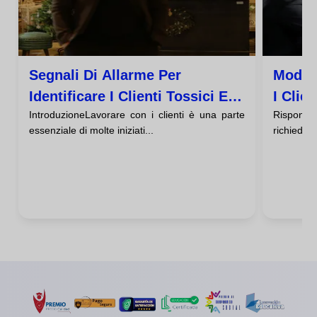
Segnali Di Allarme Per
Modell
Identificare I Clienti Tossici E
I Clien
IntroduzioneLavorare con i clienti è una parte
Risponde
Come Gestirli
essenziale di molte iniziati...
richiede u