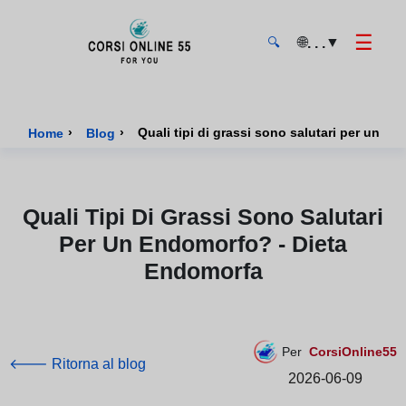
☰
🌐
▼
. . .
🔍
CorsiOnline55 - Pagina di inizio
›
›
Quali tipi di grassi sono salutari per un e
Home
Blog
Quali Tipi Di Grassi Sono Salutari
Per Un Endomorfo? - Dieta
Endomorfa
Per
CorsiOnline55
🡐 Ritorna al blog
2026-06-09