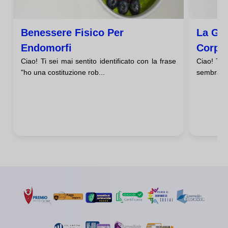
Benessere Fisico Per
La Gen
Endomorfi
Corpo
Ciao! Ti sei mai sentito identificato con la frase
Ciao! Ti 
"ho una costituzione rob...
sembrano 