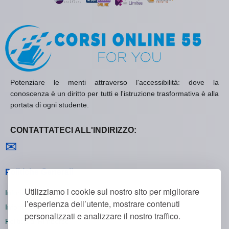
Potenziare le menti attraverso l'accessibilità: dove la
conoscenza è un diritto per tutti e l'istruzione trasformativa è alla
portata di ogni studente.
CONTATTATECI ALL'INDIRIZZO:
Contattaci
✉
Politiche Generali
Utilizziamo i cookie sul nostro sito per migliorare
Informativa sulla Privacy
l’esperienza dell’utente, mostrare contenuti
Informativa sui Cookie
personalizzati e analizzare il nostro traffico.
Politica di Rimborso