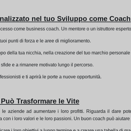
onalizzato nel tuo Sviluppo come Coach
uccesso come business coach. Un mentore o un istruttore esperto p
 tuoi punti di forza e le aree di miglioramento.
po della tua nicchia, nella creazione del tuo marchio personale e
sfide e a rimanere motivato lungo il percorso.
fessionisti e ti aprirà le porte a nuove opportunità.
Può Trasformare le Vite
 le aziende ad aumentare i loro profitti. Riguarda il dare pote
 con i loro valori e le loro passioni. Un buon coach può aiutare i 
icare i loro obiettivi a lungo termine e a creare una tabella di ma