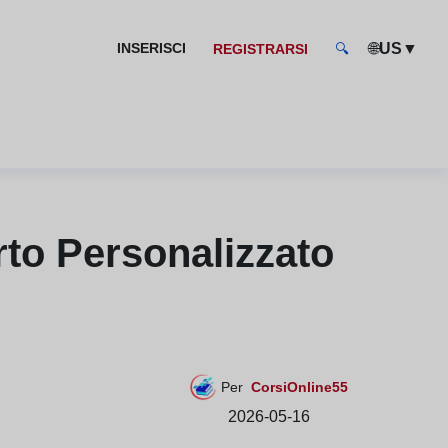
🌐
▼
INSERISCI
US
REGISTRARSI
🔍
to Personalizzato
Per
CorsiOnline55
2026-05-16