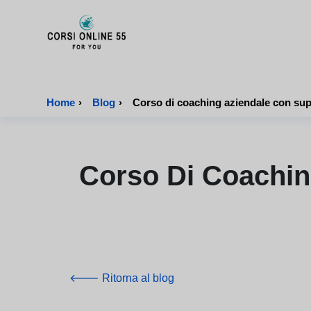
CorsiOnline55 - Pagina di inizio
Home
›
Blog
›
Corso di coaching aziendale con sup
Corso Di Coachin
🡐 Ritorna al blog