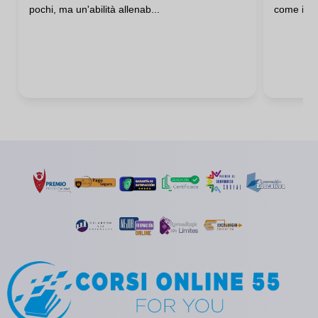
pochi, ma un'abilità allenab...
come influ