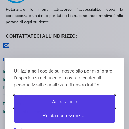
Potenziare le menti attraverso l'accessibilità: dove la
conoscenza è un diritto per tutti e l'istruzione trasformativa è alla
portata di ogni studente.
CONTATTATECI ALL'INDIRIZZO:
Contattaci
✉
Politiche Generali
Utilizziamo i cookie sul nostro sito per migliorare
Informativa sulla Privacy
l’esperienza dell’utente, mostrare contenuti
Informativa sui Cookie
personalizzati e analizzare il nostro traffico.
Politica di Rimborso
Termini e Condizioni
Accetta tutto
Disiscriversi
Impostazioni dei cookie
Rifiuta non essenziali