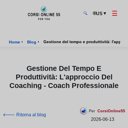
☰
🌐
▼
US
🔍
CorsiOnline55 - Pagina di inizio
›
›
Gestione del tempo e produttività: l'appro
Home
Blog
Gestione Del Tempo E
Produttività: L'approccio Del
Coaching - Coach Professionale
Per
CorsiOnline55
🡐 Ritorna al blog
2026-06-13