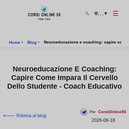
☰
🌐
▼
. . .
🔍
CorsiOnline55 - Pagina di inizio
›
›
Neuroeducazione e coaching: capire come i
Home
Blog
Neuroeducazione E Coaching:
Capire Come Impara Il Cervello
Dello Studente - Coach Educativo
Per
CorsiOnline55
🡐 Ritorna al blog
2026-06-18