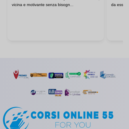
vicina e motivante senza bisogn...
da essaI v