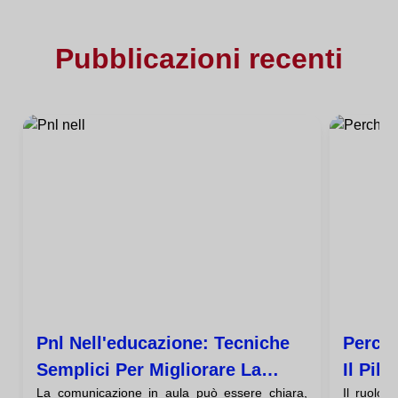
Pubblicazioni recenti
Pnl Nell'educazione: Tecniche
Perché
Semplici Per Migliorare La
Il Pila
La comunicazione in aula può essere chiara,
Il ruolo d
Comunicazione In Classe
Succe