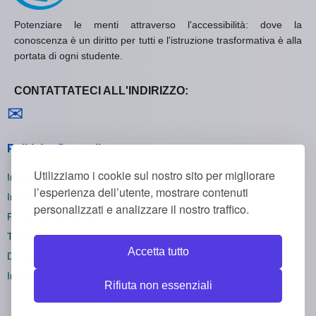
Potenziare le menti attraverso l'accessibilità: dove la
conoscenza è un diritto per tutti e l'istruzione trasformativa è alla
portata di ogni studente.
CONTATTATECI ALL'INDIRIZZO:
Contattaci
✉
Politiche Generali
Utilizziamo i cookie sul nostro sito per migliorare
Informativa sulla Privacy
l’esperienza dell’utente, mostrare contenuti
Informativa sui Cookie
personalizzati e analizzare il nostro traffico.
Politica di Rimborso
Termini e Condizioni
Accetta tutto
Disiscriversi
Impostazioni dei cookie
Rifiuta non essenziali