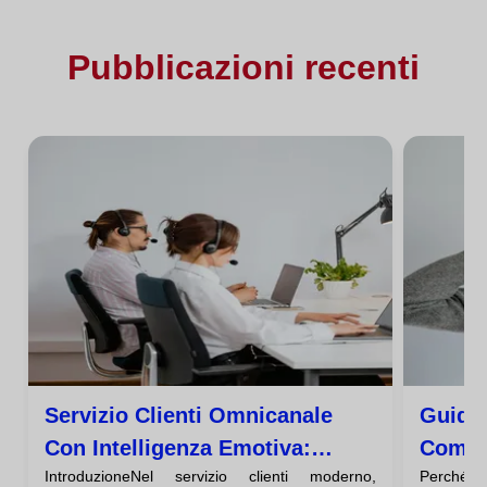
Pubblicazioni recenti
Servizio Clienti Omnicanale
Guida 
Con Intelligenza Emotiva:
Comuni
IntroduzioneNel servizio clienti moderno,
Perché 
Consigli Chiave
Serviz