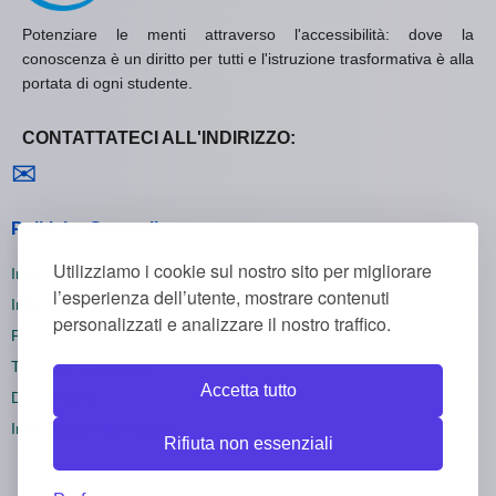
Potenziare le menti attraverso l'accessibilità: dove la
conoscenza è un diritto per tutti e l'istruzione trasformativa è alla
portata di ogni studente.
CONTATTATECI ALL'INDIRIZZO:
Contattaci
✉
Politiche Generali
Utilizziamo i cookie sul nostro sito per migliorare
Informativa sulla Privacy
l’esperienza dell’utente, mostrare contenuti
Informativa sui Cookie
personalizzati e analizzare il nostro traffico.
Politica di Rimborso
Termini e Condizioni
Accetta tutto
Disiscriversi
Impostazioni dei cookie
Rifiuta non essenziali