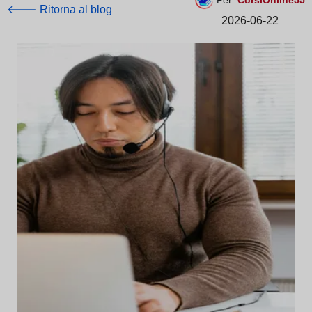
Per
CorsiOnline55
🡐 Ritorna al blog
2026-06-22