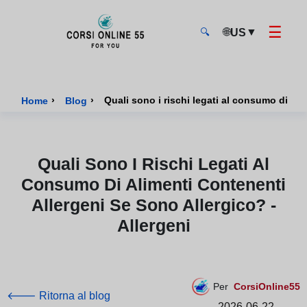
☰
🌐
▼
US
🔍
CorsiOnline55 - Pagina di inizio
›
›
Quali sono i rischi legati al consumo di ali
Home
Blog
Quali Sono I Rischi Legati Al
Consumo Di Alimenti Contenenti
Allergeni Se Sono Allergico? -
Allergeni
Per
CorsiOnline55
🡐 Ritorna al blog
2026-06-22