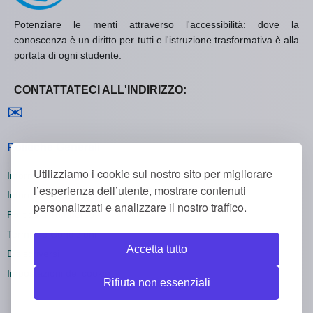
Potenziare le menti attraverso l'accessibilità: dove la
conoscenza è un diritto per tutti e l'istruzione trasformativa è alla
portata di ogni studente.
CONTATTATECI ALL'INDIRIZZO:
Contattaci
✉
Politiche Generali
Utilizziamo i cookie sul nostro sito per migliorare
Informativa sulla Privacy
l’esperienza dell’utente, mostrare contenuti
Informativa sui Cookie
personalizzati e analizzare il nostro traffico.
Politica di Rimborso
Termini e Condizioni
Accetta tutto
Disiscriversi
Impostazioni dei cookie
Rifiuta non essenziali