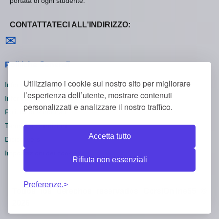
portata di ogni studente.
CONTATTATECI ALL'INDIRIZZO:
Contattaci
✉
Politiche Generali
Utilizziamo i cookie sul nostro sito per migliorare
Informativa sulla Privacy
l’esperienza dell’utente, mostrare contenuti
Informativa sui Cookie
personalizzati e analizzare il nostro traffico.
Politica di Rimborso
Termini e Condizioni
Accetta tutto
Disiscriversi
Impostazioni dei cookie
Rifiuta non essenziali
Preferenze.
Todos los derechos reservados CorsiOnline55 ©
2026