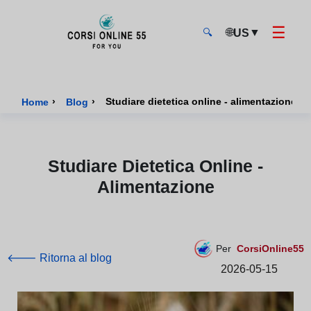
☰
🌐
▼
US
🔍
CorsiOnline55 - Pagina di inizio
›
›
Studiare dietetica online - alimentazione
Home
Blog
Studiare Dietetica Online -
Alimentazione
Per
CorsiOnline55
🡐 Ritorna al blog
2026-05-15