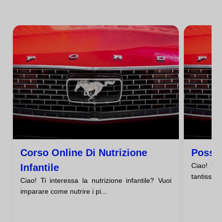
Corso Online Di Nutrizione
Posso 
Ciao! Ti 
Infantile
tantissimo
Ciao! Ti interessa la nutrizione infantile? Vuoi
imparare come nutrire i pi...